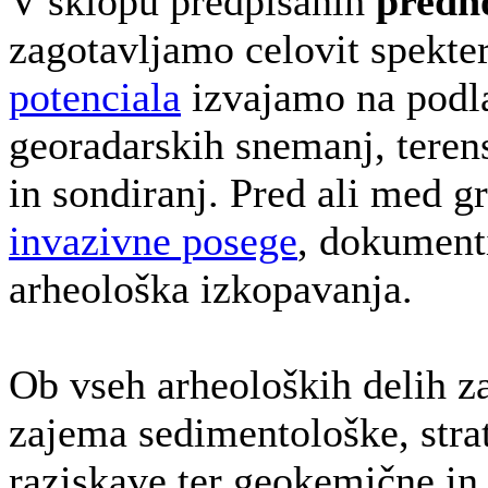
V sklopu predpisanih
predh
zagotavljamo celovit spekter
potenciala
izvajamo na podlag
georadarskih snemanj, terens
in sondiranj. Pred ali med 
invazivne posege
, dokumenti
arheološka izkopavanja.
Ob vseh arheoloških delih 
zajema sedimentološke, strat
raziskave ter geokemične in 