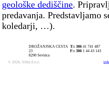
geološke dediščine
. Priprav
predavanja. Predstavljamo s
koledarji, …).
DROŽANJSKA CESTA
T::
386
41 741 487
23
F:: 386
1 44 43 143
8290 Sevnica
© 2026, Arhej d.o.o.
izd