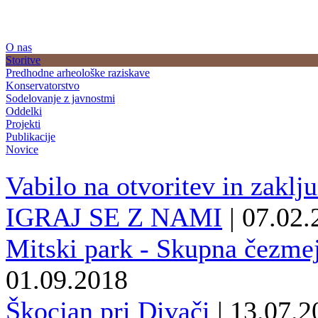
O nas
Storitve
Predhodne arheološke raziskave
Konservatorstvo
Sodelovanje z javnostmi
Oddelki
Projekti
Publikacije
Novice
Vabilo na otvoritev in zaklj
IGRAJ SE Z NAMI
| 07.02
Mitski park - Skupna čezmejn
01.09.2018
Škocjan pri Divači
| 13.07.