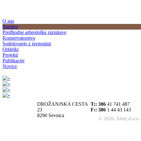
O nas
Storitve
Predhodne arheološke raziskave
Konservatorstvo
Sodelovanje z javnostmi
Oddelki
Projekti
Publikacije
Novice
DROŽANJSKA CESTA
T::
386
41 741 487
23
F:: 386
1 44 43 143
8290 Sevnica
© 2026, Arhej d.o.o.