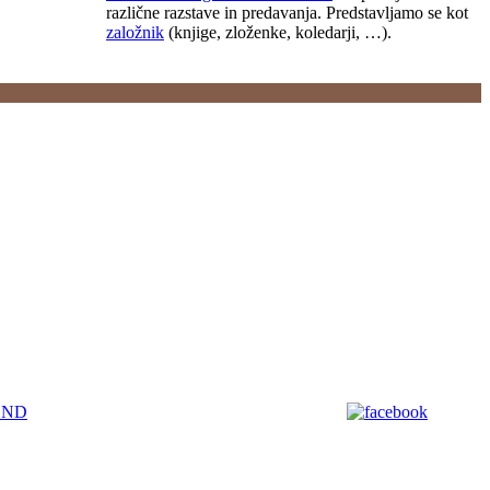
različne razstave in predavanja. Predstavljamo se kot
založnik
(knjige, zloženke, koledarji, …).
END