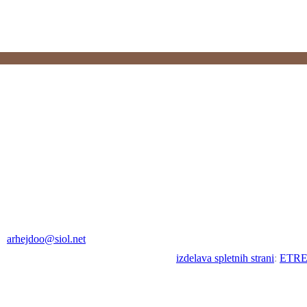
arhejdoo@siol.net
izdelava spletnih strani
:
ETR