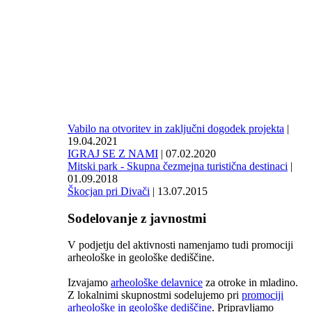
Vabilo na otvoritev in zaključni dogodek projekta
|
19.04.2021
IGRAJ SE Z NAMI
| 07.02.2020
Mitski park - Skupna čezmejna turistična destinaci
|
01.09.2018
Škocjan pri Divači
| 13.07.2015
Sodelovanje z javnostmi
V podjetju del aktivnosti namenjamo tudi promociji
arheološke in geološke dediščine.
Izvajamo
arheološke delavnice
za otroke in mladino.
Z lokalnimi skupnostmi sodelujemo pri
promociji
arheološke in geološke dediščine
. Pripravljamo