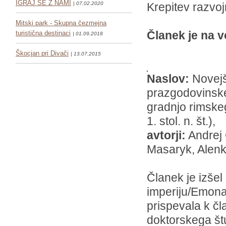
IGRAJ SE Z NAMI
| 07.02.2020
Krepitev razvoj
Mitski park - Skupna čezmejna
Članek je
na v
turistična destinaci
| 01.09.2018
Škocjan pri Divači
| 13.07.2015
Naslov:
Novejš
prazgodovinske
gradnjo rimskeg
1. stol. n. št.),
avtorji:
Andrej 
Masaryk, Alen
Članek je izše
imperiju/Emona:
prispevala k čl
doktorskega štu