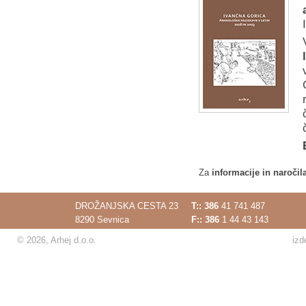
Za
informacije in naročil
DROŽANJSKA CESTA 23
T::
386
41 741 487
8290 Sevnica
F:: 386
1 44 43 143
© 2026, Arhej d.o.o.
izd