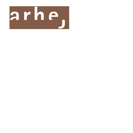
O nas
Storitve
Oddelki
Projekti
Publik