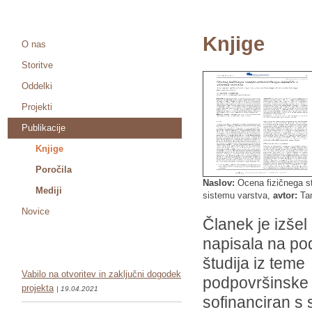
Knjige
O nas
Storitve
Oddelki
Projekti
Publikacije
Knjige
Poročila
Naslov:
Ocena fizičnega st
Mediji
sistemu varstva,
avtor:
Tam
Novice
Članek je izšel
napisala na po
študija iz teme
Vabilo na otvoritev in zaključni dogodek
podpovršinske a
projekta
| 19.04.2021
sofinanciran s 