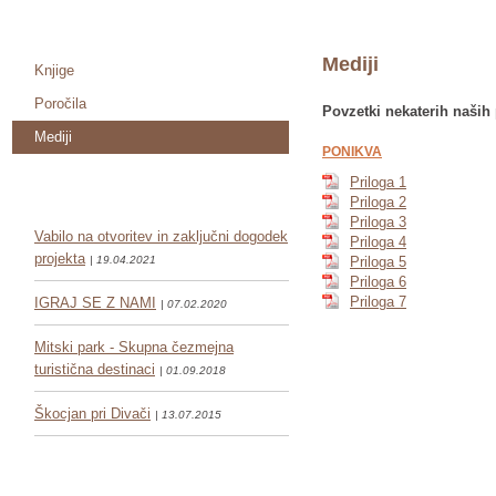
Mediji
Knjige
Poročila
Povzetki nekaterih naših 
Mediji
PONIKVA
Priloga 1
Priloga 2
Priloga 3
Vabilo na otvoritev in zaključni dogodek
Priloga 4
projekta
| 19.04.2021
Priloga 5
Priloga 6
Priloga 7
IGRAJ SE Z NAMI
| 07.02.2020
Mitski park - Skupna čezmejna
turistična destinaci
| 01.09.2018
Škocjan pri Divači
| 13.07.2015