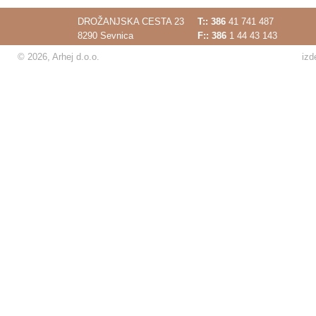
DROŽANJSKA CESTA 23
T::
386
41 741 487
8290 Sevnica
F:: 386
1 44 43 143
© 2026, Arhej d.o.o.
izd