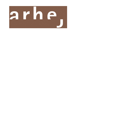
O nas
Storitve
Oddelki
Projekti
Publik