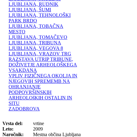
LJUBLJANA, RUDNIK
LJUBLJANA, ŠUMI
LJUBLJANA, TEHNOLOŠKI
PARK BRDO
LJUBLJANA, TOBAČNA
MESTO
LJUBLJANA, TOMAČEVO
LJUBLJANA, TRIBUNA
LJUBLJANA, VEGOVA 8
LJUBLJANA, VRAZOV TRG
RAZSTAVA UTRIP TRIBUNE,
DOŽIVETJE ARHEOLOŠKEGA
VSAKDANA
VPLIV FIZIČNEGA OKOLJA IN
NJEGOVIH SPREMEMB NA
OHRANJANJE
PODPOVRŠINSKIH
ARHEOLOšKIH OSTALIN IN
SITU
ZADOBROVA
Vrsta del:
vrtine
Leto:
2009
Naročnik:
Mestna občina Ljubljana