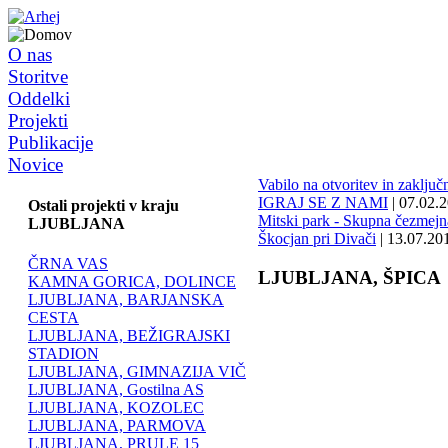
O nas
Storitve
Oddelki
Projekti
Publikacije
Novice
Vabilo na otvoritev in zaklju
IGRAJ SE Z NAMI
| 07.02.
Ostali projekti v kraju
Mitski park - Skupna čezmejna 
LJUBLJANA
Škocjan pri Divači
| 13.07.20
ČRNA VAS
LJUBLJANA, ŠPICA
KAMNA GORICA, DOLINCE
LJUBLJANA, BARJANSKA
CESTA
LJUBLJANA, BEŽIGRAJSKI
STADION
LJUBLJANA, GIMNAZIJA VIČ
LJUBLJANA, Gostilna AS
LJUBLJANA, KOZOLEC
LJUBLJANA, PARMOVA
LJUBLJANA, PRULE 15