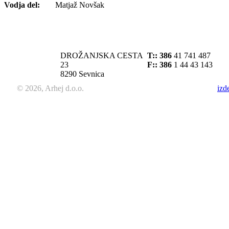
Vodja del:
Matjaž Novšak
DROŽANJSKA CESTA
T::
386
41 741 487
23
F:: 386
1 44 43 143
8290 Sevnica
© 2026, Arhej d.o.o.
izd