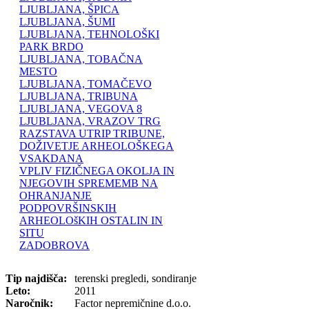
LJUBLJANA, ŠPICA
LJUBLJANA, ŠUMI
LJUBLJANA, TEHNOLOŠKI
PARK BRDO
LJUBLJANA, TOBAČNA
MESTO
LJUBLJANA, TOMAČEVO
LJUBLJANA, TRIBUNA
LJUBLJANA, VEGOVA 8
LJUBLJANA, VRAZOV TRG
RAZSTAVA UTRIP TRIBUNE,
DOŽIVETJE ARHEOLOŠKEGA
VSAKDANA
VPLIV FIZIČNEGA OKOLJA IN
NJEGOVIH SPREMEMB NA
OHRANJANJE
PODPOVRŠINSKIH
ARHEOLOšKIH OSTALIN IN
SITU
ZADOBROVA
Tip najdišča:
terenski pregledi, sondiranje
Leto:
2011
Naročnik:
Factor nepremičnine d.o.o.