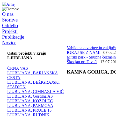
O nas
Storitve
Oddelki
Projekti
Publikacije
Novice
Vabilo na otvoritev in zaklju
IGRAJ SE Z NAMI
| 07.02.
Ostali projekti v kraju
Mitski park - Skupna čezmejna 
LJUBLJANA
Škocjan pri Divači
| 13.07.20
ČRNA VAS
KAMNA GORICA, D
LJUBLJANA, BARJANSKA
CESTA
LJUBLJANA, BEŽIGRAJSKI
STADION
LJUBLJANA, GIMNAZIJA VIČ
LJUBLJANA, Gostilna AS
LJUBLJANA, KOZOLEC
LJUBLJANA, PARMOVA
LJUBLJANA, PRULE 15
LJUBLJANA, RUDNIK