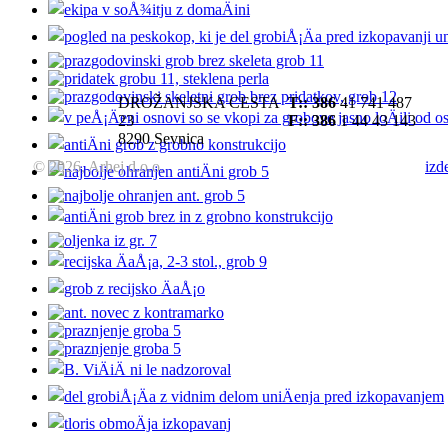
DROŽANJSKA CESTA
T::
386
41 741 487
23
F:: 386
1 44 43 143
8290 Sevnica
© 2026, Arhej d.o.o.
izd