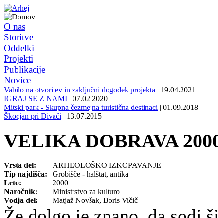
O nas
Storitve
Oddelki
Projekti
Publikacije
Novice
Vabilo na otvoritev in zaključni dogodek projekta
| 19.04.2021
IGRAJ SE Z NAMI
| 07.02.2020
Mitski park - Skupna čezmejna turistična destinaci
| 01.09.2018
Škocjan pri Divači
| 13.07.2015
VELIKA DOBRAVA 200
Vrsta del:
ARHEOLOŠKO IZKOPAVANJE
Tip najdišča:
Grobišče - halštat, antika
Leto:
2000
Naročnik:
Ministrstvo za kulturo
Vodja del:
Matjaž Novšak, Boris Vičič
Že dolgo je znano, da sodi š