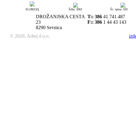
SL18622Q
Šifra: 3062
Št. vpisa: 320
DROŽANJSKA CESTA
T::
386
41 741 487
23
F:: 386
1 44 43 143
8290 Sevnica
© 2026, Arhej d.o.o.
izd