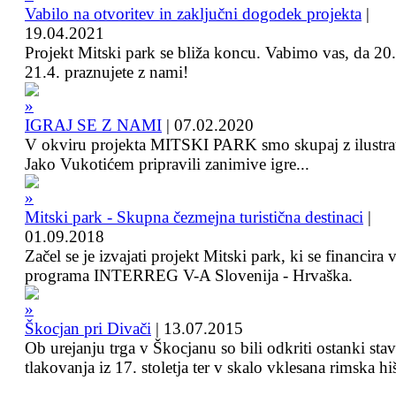
Vabilo na otvoritev in zaključni dogodek projekta
|
19.04.2021
Projekt Mitski park se bliža koncu. Vabimo vas, da 20.
21.4. praznujete z nami!
IGRAJ SE Z NAMI
|
07.02.2020
V okviru projekta MITSKI PARK smo skupaj z ilustra
Jako Vukotićem pripravili zanimive igre...
Mitski park - Skupna čezmejna turistična destinaci
|
01.09.2018
Začel se je izvajati projekt Mitski park, ki se financira 
programa INTERREG V-A Slovenija - Hrvaška.
Škocjan pri Divači
|
13.07.2015
Ob urejanju trga v Škocjanu so bili odkriti ostanki sta
tlakovanja iz 17. stoletja ter v skalo vklesana rimska hi