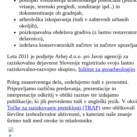
postopki vrednotenja arheološkega potenciala (jedrn
vrtanje, terenski pregledi, sondiranje ipd..) in
dokumentiranje ob gradnjah,
arheološka izkopavanja (tudi v zahtevnih urbanih
okoljih),
poizkopavalna obdelava gradiva (z lastno restavrato
delavnico),
izdelava konservatorskih načrtov in načrtov upravlja
Leta 2011 je podjetje Arhej d.o.o. pri Javni agenciji za
raziskovalno dejavnost Slovenije registriralo svojo lastno
raziskovalno-razvojno skupino,
Inštitut za geoarheologijo
.
Poleg znanstvenega dela, sodelujemo tudi z javnostmi.
Pripravljamo različna predavanja, prezentacije in
interpretacije odkritij v obliki razstav ter izdajamo
publikacije, ki jih prevedemo tudi v angleški jezik. V okv
Točke za raziskovanje preteklosti (TRAP)
smo oblikovali
številne izobraževalne aktivnosti, s katerimi naše znanje
širimo tudi med otroke in mladostnike.