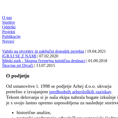
O nas
Storitve
Oddelki
Projekti
Publikacije
Novice
Vabilo na otvoritev in zaključni dogodek projekta
| 19.04.2021
IGRAJ SE Z NAMI
| 07.02.2020
Mitski park - Skupna čezmejna turistična destinaci
| 01.09.2018
Škocjan pri Divači
| 13.07.2015
O podjetju
Od ustanovitve l. 1998 se podjetje Arhej d.o.o. ukvarja
pretežno z izvajanjem
predhodnih arheoloških raziskav
.
Tekom delovanja si je naša ekipa nabrala bogate izkušnje 
je s svojo lastno opremo usposobljena za naslednje storitv
historične analize,