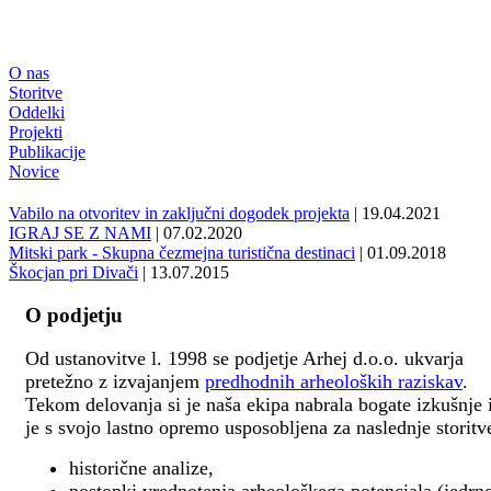
O nas
Storitve
Oddelki
Projekti
Publikacije
Novice
Vabilo na otvoritev in zaključni dogodek projekta
| 19.04.2021
IGRAJ SE Z NAMI
| 07.02.2020
Mitski park - Skupna čezmejna turistična destinaci
| 01.09.2018
Škocjan pri Divači
| 13.07.2015
O podjetju
Od ustanovitve l. 1998 se podjetje Arhej d.o.o. ukvarja
pretežno z izvajanjem
predhodnih arheoloških raziskav
.
Tekom delovanja si je naša ekipa nabrala bogate izkušnje 
je s svojo lastno opremo usposobljena za naslednje storitv
historične analize,