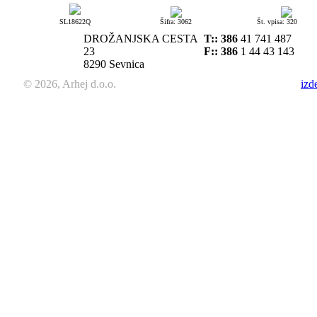
SL18622Q
Šifra: 3062
Št. vpisa: 320
DROŽANJSKA CESTA
T::
386
41 741 487
23
F:: 386
1 44 43 143
8290 Sevnica
© 2026, Arhej d.o.o.
izd