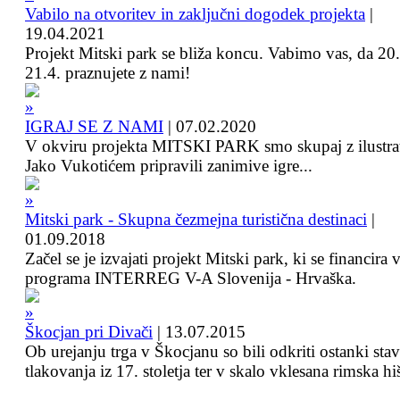
Vabilo na otvoritev in zaključni dogodek projekta
|
19.04.2021
Projekt Mitski park se bliža koncu. Vabimo vas, da 20.
21.4. praznujete z nami!
IGRAJ SE Z NAMI
|
07.02.2020
V okviru projekta MITSKI PARK smo skupaj z ilustra
Jako Vukotićem pripravili zanimive igre...
Mitski park - Skupna čezmejna turistična destinaci
|
01.09.2018
Začel se je izvajati projekt Mitski park, ki se financira 
programa INTERREG V-A Slovenija - Hrvaška.
Škocjan pri Divači
|
13.07.2015
Ob urejanju trga v Škocjanu so bili odkriti ostanki sta
tlakovanja iz 17. stoletja ter v skalo vklesana rimska hi