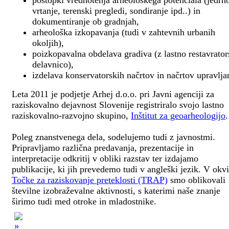
postopki vrednotenja arheološkega potenciala (jedrn
vrtanje, terenski pregledi, sondiranje ipd..) in
dokumentiranje ob gradnjah,
arheološka izkopavanja (tudi v zahtevnih urbanih
okoljih),
poizkopavalna obdelava gradiva (z lastno restavrato
delavnico),
izdelava konservatorskih načrtov in načrtov upravlja
Leta 2011 je podjetje Arhej d.o.o. pri Javni agenciji za
raziskovalno dejavnost Slovenije registriralo svojo lastno
raziskovalno-razvojno skupino,
Inštitut za geoarheologijo
.
Poleg znanstvenega dela, sodelujemo tudi z javnostmi.
Pripravljamo različna predavanja, prezentacije in
interpretacije odkritij v obliki razstav ter izdajamo
publikacije, ki jih prevedemo tudi v angleški jezik. V okv
Točke za raziskovanje preteklosti (TRAP)
smo oblikovali
številne izobraževalne aktivnosti, s katerimi naše znanje
širimo tudi med otroke in mladostnike.