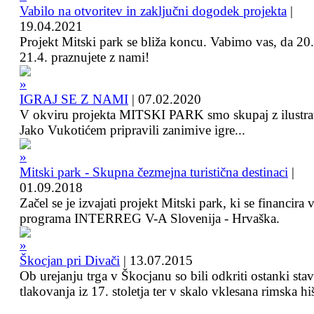
Vabilo na otvoritev in zaključni dogodek projekta
|
19.04.2021
Projekt Mitski park se bliža koncu. Vabimo vas, da 20.
21.4. praznujete z nami!
IGRAJ SE Z NAMI
|
07.02.2020
V okviru projekta MITSKI PARK smo skupaj z ilustra
Jako Vukotićem pripravili zanimive igre...
Mitski park - Skupna čezmejna turistična destinaci
|
01.09.2018
Začel se je izvajati projekt Mitski park, ki se financira 
programa INTERREG V-A Slovenija - Hrvaška.
Škocjan pri Divači
|
13.07.2015
Ob urejanju trga v Škocjanu so bili odkriti ostanki sta
tlakovanja iz 17. stoletja ter v skalo vklesana rimska hi