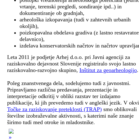
postopki vrednotenja arheološkega potenciala (jedrn
vrtanje, terenski pregledi, sondiranje ipd..) in
dokumentiranje ob gradnjah,
arheološka izkopavanja (tudi v zahtevnih urbanih
okoljih),
poizkopavalna obdelava gradiva (z lastno restavrato
delavnico),
izdelava konservatorskih načrtov in načrtov upravlja
Leta 2011 je podjetje Arhej d.o.o. pri Javni agenciji za
raziskovalno dejavnost Slovenije registriralo svojo lastno
raziskovalno-razvojno skupino,
Inštitut za geoarheologijo
.
Poleg znanstvenega dela, sodelujemo tudi z javnostmi.
Pripravljamo različna predavanja, prezentacije in
interpretacije odkritij v obliki razstav ter izdajamo
publikacije, ki jih prevedemo tudi v angleški jezik. V okv
Točke za raziskovanje preteklosti (TRAP)
smo oblikovali
številne izobraževalne aktivnosti, s katerimi naše znanje
širimo tudi med otroke in mladostnike.