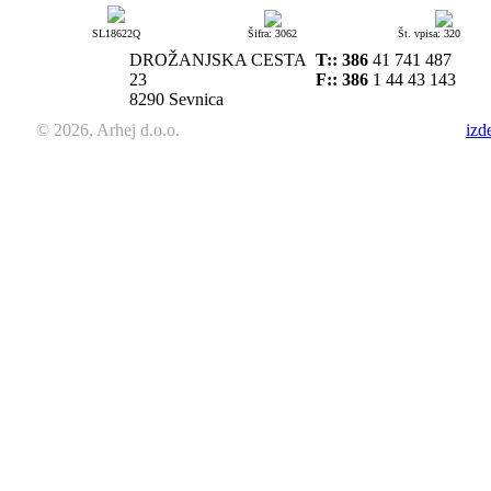
SL18622Q
Šifra: 3062
Št. vpisa: 320
DROŽANJSKA CESTA
T::
386
41 741 487
23
F:: 386
1 44 43 143
8290 Sevnica
© 2026, Arhej d.o.o.
izd