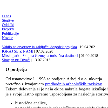
O nas
Storitve
Oddelki
Projekti
Publikacije
Novice
Vabilo na otvoritev in zaključni dogodek projekta
| 19.04.2021
IGRAJ SE Z NAMI
| 07.02.2020
Mitski park - Skupna čezmejna turistična destinaci
| 01.09.2018
Škocjan pri Divači
| 13.07.2015
O podjetju
Od ustanovitve l. 1998 se podjetje Arhej d.o.o. ukvarja
pretežno z izvajanjem
predhodnih arheoloških raziskav
.
Tekom delovanja si je naša ekipa nabrala bogate izkušnje 
je s svojo lastno opremo usposobljena za naslednje storitv
historične analize,