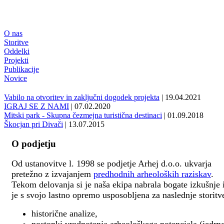
O nas
Storitve
Oddelki
Projekti
Publikacije
Novice
Vabilo na otvoritev in zaključni dogodek projekta
| 19.04.2021
IGRAJ SE Z NAMI
| 07.02.2020
Mitski park - Skupna čezmejna turistična destinaci
| 01.09.2018
Škocjan pri Divači
| 13.07.2015
O podjetju
Od ustanovitve l. 1998 se podjetje Arhej d.o.o. ukvarja
pretežno z izvajanjem
predhodnih arheoloških raziskav
.
Tekom delovanja si je naša ekipa nabrala bogate izkušnje 
je s svojo lastno opremo usposobljena za naslednje storitv
historične analize,