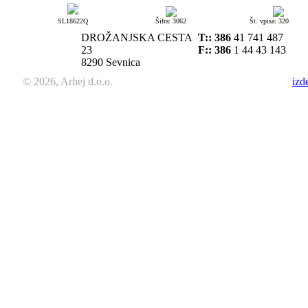
SL18622Q
Šifra: 3062
Št. vpisa: 320
DROŽANJSKA CESTA
T::
386
41 741 487
23
F:: 386
1 44 43 143
8290 Sevnica
© 2026, Arhej d.o.o.
izd