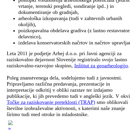
postopki vrednotenja arheološkega potenciala (jedrn
vrtanje, terenski pregledi, sondiranje ipd..) in
dokumentiranje ob gradnjah,
arheološka izkopavanja (tudi v zahtevnih urbanih
okoljih),
poizkopavalna obdelava gradiva (z lastno restavrato
delavnico),
izdelava konservatorskih načrtov in načrtov upravlja
Leta 2011 je podjetje Arhej d.o.o. pri Javni agenciji za
raziskovalno dejavnost Slovenije registriralo svojo lastno
raziskovalno-razvojno skupino,
Inštitut za geoarheologijo
.
Poleg znanstvenega dela, sodelujemo tudi z javnostmi.
Pripravljamo različna predavanja, prezentacije in
interpretacije odkritij v obliki razstav ter izdajamo
publikacije, ki jih prevedemo tudi v angleški jezik. V okv
Točke za raziskovanje preteklosti (TRAP)
smo oblikovali
številne izobraževalne aktivnosti, s katerimi naše znanje
širimo tudi med otroke in mladostnike.