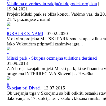
Vabilo na otvoritev in zaključni dogodek projekta
|
19.04.2021
Projekt Mitski park se bliža koncu. Vabimo vas, da 20.
21.4. praznujete z nami!
IGRAJ SE Z NAMI
|
07.02.2020
V okviru projekta MITSKI PARK smo skupaj z ilustra
Jako Vukotićem pripravili zanimive igre...
Mitski park - Skupna čezmejna turistična destinaci
|
01.09.2018
Začel se je izvajati projekt Mitski park, ki se financira 
programa INTERREG V-A Slovenija - Hrvaška.
Škocjan pri Divači
|
13.07.2015
Ob urejanju trga v Škocjanu so bili odkriti ostanki sta
tlakovanja iz 17. stoletja ter v skalo vklesana rimska hi