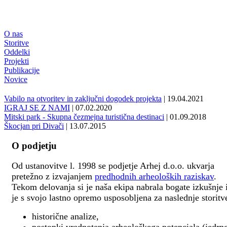
O nas
Storitve
Oddelki
Projekti
Publikacije
Novice
Vabilo na otvoritev in zaključni dogodek projekta
| 19.04.2021
IGRAJ SE Z NAMI
| 07.02.2020
Mitski park - Skupna čezmejna turistična destinaci
| 01.09.2018
Škocjan pri Divači
| 13.07.2015
O podjetju
Od ustanovitve l. 1998 se podjetje Arhej d.o.o. ukvarja
pretežno z izvajanjem
predhodnih arheoloških raziskav
.
Tekom delovanja si je naša ekipa nabrala bogate izkušnje 
je s svojo lastno opremo usposobljena za naslednje storitv
historične analize,