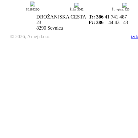
SL18622Q
Šifra: 3062
Št. vpisa: 320
DROŽANJSKA CESTA
T::
386
41 741 487
23
F:: 386
1 44 43 143
8290 Sevnica
© 2026, Arhej d.o.o.
izd