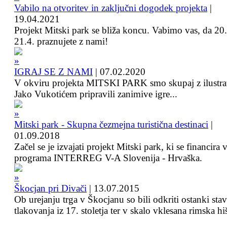
Vabilo na otvoritev in zaključni dogodek projekta
|
19.04.2021
Projekt Mitski park se bliža koncu. Vabimo vas, da 20.
21.4. praznujete z nami!
IGRAJ SE Z NAMI
|
07.02.2020
V okviru projekta MITSKI PARK smo skupaj z ilustra
Jako Vukotićem pripravili zanimive igre...
Mitski park - Skupna čezmejna turistična destinaci
|
01.09.2018
Začel se je izvajati projekt Mitski park, ki se financira 
programa INTERREG V-A Slovenija - Hrvaška.
Škocjan pri Divači
|
13.07.2015
Ob urejanju trga v Škocjanu so bili odkriti ostanki sta
tlakovanja iz 17. stoletja ter v skalo vklesana rimska hi