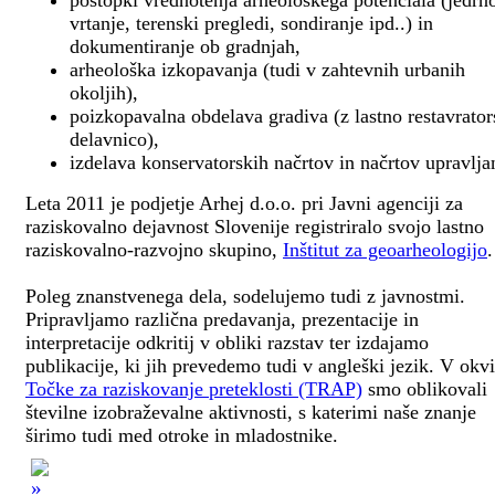
postopki vrednotenja arheološkega potenciala (jedrn
vrtanje, terenski pregledi, sondiranje ipd..) in
dokumentiranje ob gradnjah,
arheološka izkopavanja (tudi v zahtevnih urbanih
okoljih),
poizkopavalna obdelava gradiva (z lastno restavrato
delavnico),
izdelava konservatorskih načrtov in načrtov upravlja
Leta 2011 je podjetje Arhej d.o.o. pri Javni agenciji za
raziskovalno dejavnost Slovenije registriralo svojo lastno
raziskovalno-razvojno skupino,
Inštitut za geoarheologijo
.
Poleg znanstvenega dela, sodelujemo tudi z javnostmi.
Pripravljamo različna predavanja, prezentacije in
interpretacije odkritij v obliki razstav ter izdajamo
publikacije, ki jih prevedemo tudi v angleški jezik. V okv
Točke za raziskovanje preteklosti (TRAP)
smo oblikovali
številne izobraževalne aktivnosti, s katerimi naše znanje
širimo tudi med otroke in mladostnike.