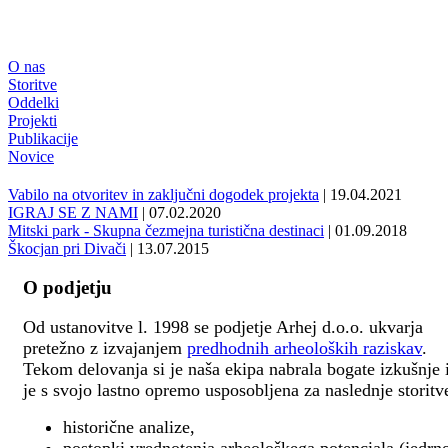
O nas
Storitve
Oddelki
Projekti
Publikacije
Novice
Vabilo na otvoritev in zaključni dogodek projekta
| 19.04.2021
IGRAJ SE Z NAMI
| 07.02.2020
Mitski park - Skupna čezmejna turistična destinaci
| 01.09.2018
Škocjan pri Divači
| 13.07.2015
O podjetju
Od ustanovitve l. 1998 se podjetje Arhej d.o.o. ukvarja
pretežno z izvajanjem
predhodnih arheoloških raziskav
.
Tekom delovanja si je naša ekipa nabrala bogate izkušnje 
je s svojo lastno opremo usposobljena za naslednje storitv
historične analize,