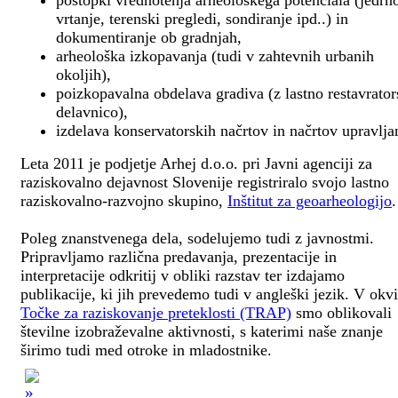
postopki vrednotenja arheološkega potenciala (jedrn
vrtanje, terenski pregledi, sondiranje ipd..) in
dokumentiranje ob gradnjah,
arheološka izkopavanja (tudi v zahtevnih urbanih
okoljih),
poizkopavalna obdelava gradiva (z lastno restavrato
delavnico),
izdelava konservatorskih načrtov in načrtov upravlja
Leta 2011 je podjetje Arhej d.o.o. pri Javni agenciji za
raziskovalno dejavnost Slovenije registriralo svojo lastno
raziskovalno-razvojno skupino,
Inštitut za geoarheologijo
.
Poleg znanstvenega dela, sodelujemo tudi z javnostmi.
Pripravljamo različna predavanja, prezentacije in
interpretacije odkritij v obliki razstav ter izdajamo
publikacije, ki jih prevedemo tudi v angleški jezik. V okv
Točke za raziskovanje preteklosti (TRAP)
smo oblikovali
številne izobraževalne aktivnosti, s katerimi naše znanje
širimo tudi med otroke in mladostnike.