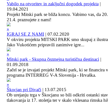
Vabilo na otvoritev in zaključni dogodek projekta
|
19.04.2021
Projekt Mitski park se bliža koncu. Vabimo vas, da 20.
21.4. praznujete z nami!
IGRAJ SE Z NAMI
|
07.02.2020
V okviru projekta MITSKI PARK smo skupaj z ilustra
Jako Vukotićem pripravili zanimive igre...
Mitski park - Skupna čezmejna turistična destinaci
|
01.09.2018
Začel se je izvajati projekt Mitski park, ki se financira 
programa INTERREG V-A Slovenija - Hrvaška.
Škocjan pri Divači
|
13.07.2015
Ob urejanju trga v Škocjanu so bili odkriti ostanki sta
tlakovanja iz 17. stoletja ter v skalo vklesana rimska hi