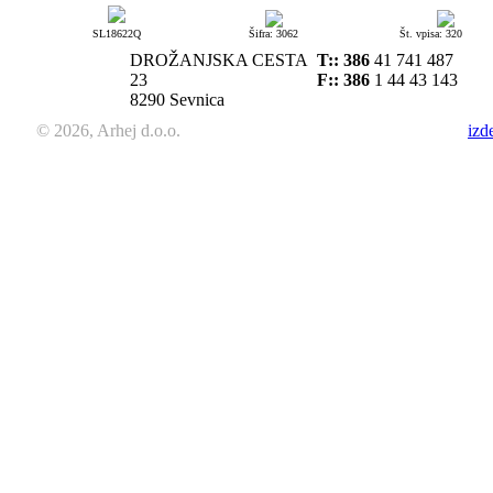
SL18622Q
Šifra: 3062
Št. vpisa: 320
DROŽANJSKA CESTA
T::
386
41 741 487
23
F:: 386
1 44 43 143
8290 Sevnica
© 2026, Arhej d.o.o.
izd