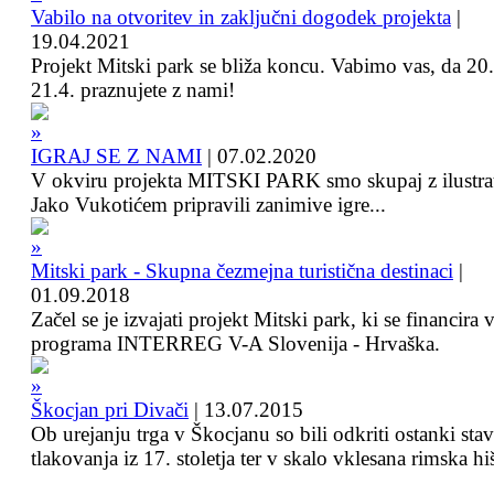
Vabilo na otvoritev in zaključni dogodek projekta
|
19.04.2021
Projekt Mitski park se bliža koncu. Vabimo vas, da 20.
21.4. praznujete z nami!
IGRAJ SE Z NAMI
|
07.02.2020
V okviru projekta MITSKI PARK smo skupaj z ilustra
Jako Vukotićem pripravili zanimive igre...
Mitski park - Skupna čezmejna turistična destinaci
|
01.09.2018
Začel se je izvajati projekt Mitski park, ki se financira 
programa INTERREG V-A Slovenija - Hrvaška.
Škocjan pri Divači
|
13.07.2015
Ob urejanju trga v Škocjanu so bili odkriti ostanki sta
tlakovanja iz 17. stoletja ter v skalo vklesana rimska hi