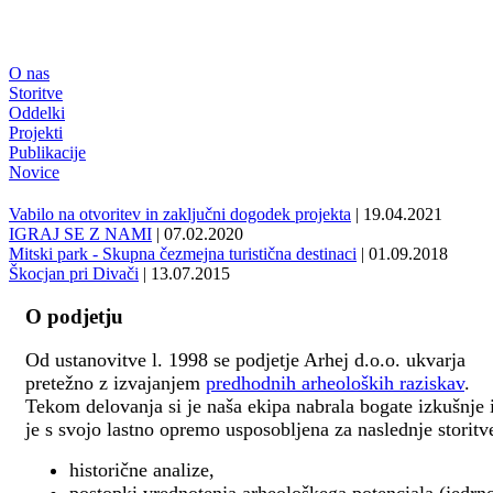
O nas
Storitve
Oddelki
Projekti
Publikacije
Novice
Vabilo na otvoritev in zaključni dogodek projekta
| 19.04.2021
IGRAJ SE Z NAMI
| 07.02.2020
Mitski park - Skupna čezmejna turistična destinaci
| 01.09.2018
Škocjan pri Divači
| 13.07.2015
O podjetju
Od ustanovitve l. 1998 se podjetje Arhej d.o.o. ukvarja
pretežno z izvajanjem
predhodnih arheoloških raziskav
.
Tekom delovanja si je naša ekipa nabrala bogate izkušnje 
je s svojo lastno opremo usposobljena za naslednje storitv
historične analize,