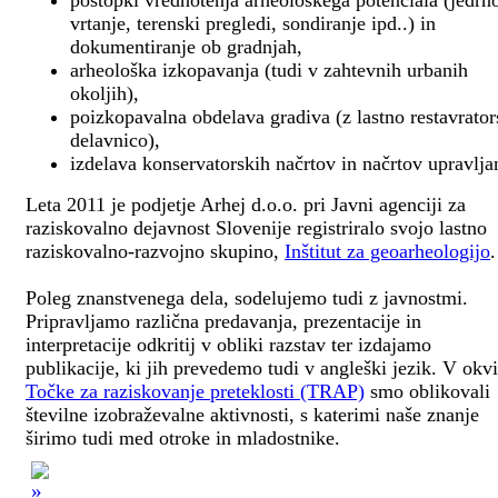
postopki vrednotenja arheološkega potenciala (jedrn
vrtanje, terenski pregledi, sondiranje ipd..) in
dokumentiranje ob gradnjah,
arheološka izkopavanja (tudi v zahtevnih urbanih
okoljih),
poizkopavalna obdelava gradiva (z lastno restavrato
delavnico),
izdelava konservatorskih načrtov in načrtov upravlja
Leta 2011 je podjetje Arhej d.o.o. pri Javni agenciji za
raziskovalno dejavnost Slovenije registriralo svojo lastno
raziskovalno-razvojno skupino,
Inštitut za geoarheologijo
.
Poleg znanstvenega dela, sodelujemo tudi z javnostmi.
Pripravljamo različna predavanja, prezentacije in
interpretacije odkritij v obliki razstav ter izdajamo
publikacije, ki jih prevedemo tudi v angleški jezik. V okv
Točke za raziskovanje preteklosti (TRAP)
smo oblikovali
številne izobraževalne aktivnosti, s katerimi naše znanje
širimo tudi med otroke in mladostnike.