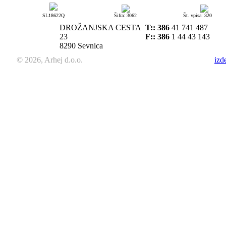
SL18622Q
Šifra: 3062
Št. vpisa: 320
DROŽANJSKA CESTA
T::
386
41 741 487
23
F:: 386
1 44 43 143
8290 Sevnica
© 2026, Arhej d.o.o.
izd