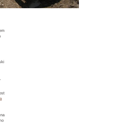
jem
a
ski
,
ost
za
čna
amo