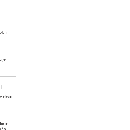
.4. in
orjem
|
 v okviru
vbe in
hiša.