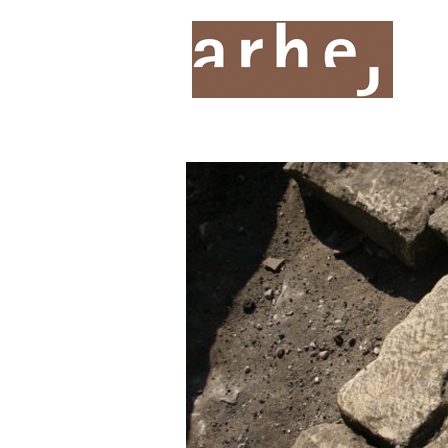
O nas
Storitve
Oddelki