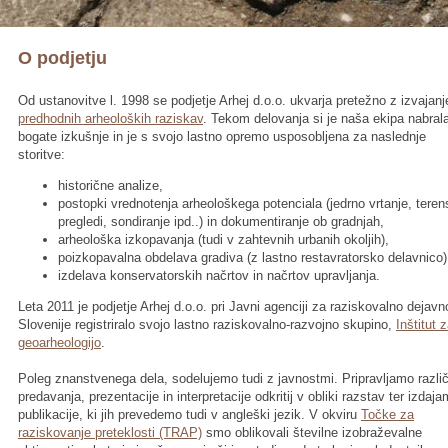
O podjetju
Od ustanovitve l. 1998 se podjetje Arhej d.o.o. ukvarja pretežno z izvajan
predhodnih arheoloških raziskav
. Tekom delovanja si je naša ekipa nabral
bogate izkušnje in je s svojo lastno opremo usposobljena za naslednje
storitve:
historične analize,
postopki vrednotenja arheološkega potenciala (jedrno vrtanje, teren
pregledi, sondiranje ipd..) in dokumentiranje ob gradnjah,
arheološka izkopavanja (tudi v zahtevnih urbanih okoljih),
poizkopavalna obdelava gradiva (z lastno restavratorsko delavnico)
izdelava konservatorskih načrtov in načrtov upravljanja.
Leta 2011 je podjetje Arhej d.o.o. pri Javni agenciji za raziskovalno dejavn
Slovenije registriralo svojo lastno raziskovalno-razvojno skupino,
Inštitut 
geoarheologijo
.
Poleg znanstvenega dela, sodelujemo tudi z javnostmi. Pripravljamo razli
predavanja, prezentacije in interpretacije odkritij v obliki razstav ter izdaj
publikacije, ki jih prevedemo tudi v angleški jezik. V okviru
Točke za
raziskovanje preteklosti (TRAP)
smo oblikovali številne izobraževalne