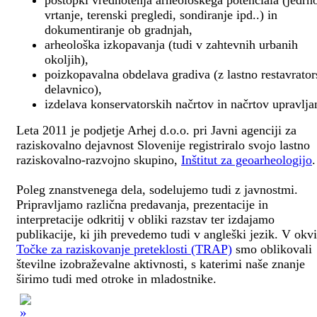
postopki vrednotenja arheološkega potenciala (jedrn
vrtanje, terenski pregledi, sondiranje ipd..) in
dokumentiranje ob gradnjah,
arheološka izkopavanja (tudi v zahtevnih urbanih
okoljih),
poizkopavalna obdelava gradiva (z lastno restavrato
delavnico),
izdelava konservatorskih načrtov in načrtov upravlja
Leta 2011 je podjetje Arhej d.o.o. pri Javni agenciji za
raziskovalno dejavnost Slovenije registriralo svojo lastno
raziskovalno-razvojno skupino,
Inštitut za geoarheologijo
.
Poleg znanstvenega dela, sodelujemo tudi z javnostmi.
Pripravljamo različna predavanja, prezentacije in
interpretacije odkritij v obliki razstav ter izdajamo
publikacije, ki jih prevedemo tudi v angleški jezik. V okv
Točke za raziskovanje preteklosti (TRAP)
smo oblikovali
številne izobraževalne aktivnosti, s katerimi naše znanje
širimo tudi med otroke in mladostnike.