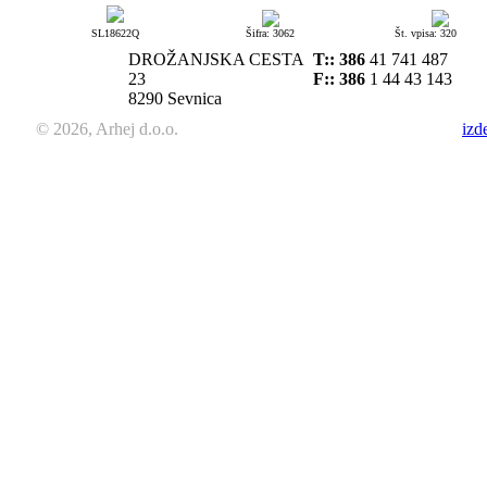
SL18622Q
Šifra: 3062
Št. vpisa: 320
DROŽANJSKA CESTA
T::
386
41 741 487
23
F:: 386
1 44 43 143
8290 Sevnica
© 2026, Arhej d.o.o.
izd