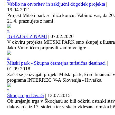
Vabilo na otvoritev in zaključni dogodek projekta
|
19.04.2021
Projekt Mitski park se bliža koncu. Vabimo vas, da 20.
21.4. praznujete z nami!
IGRAJ SE Z NAMI
|
07.02.2020
V okviru projekta MITSKI PARK smo skupaj z ilustra
Jako Vukotićem pripravili zanimive igre...
Mitski park - Skupna čezmejna turistična destinaci
|
01.09.2018
Začel se je izvajati projekt Mitski park, ki se financira 
programa INTERREG V-A Slovenija - Hrvaška.
Škocjan pri Divači
|
13.07.2015
Ob urejanju trga v Škocjanu so bili odkriti ostanki sta
tlakovanja iz 17. stoletja ter v skalo vklesana rimska hi