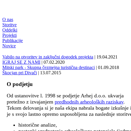
O nas
Storitve
Oddelki
Projekti
Publikacije
Novice
Vabilo na otvoritev in zaključni dogodek projekta
| 19.04.2021
IGRAJ SE Z NAMI
| 07.02.2020
Mitski park - Skupna čezmejna turistična destinaci
| 01.09.2018
Škocjan pri Divači
| 13.07.2015
O podjetju
Od ustanovitve l. 1998 se podjetje Arhej d.o.o. ukvarja
pretežno z izvajanjem
predhodnih arheoloških raziskav
.
Tekom delovanja si je naša ekipa nabrala bogate izkušnje 
je s svojo lastno opremo usposobljena za naslednje storitv
historične analize,