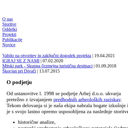
O nas
Storitve
Oddelki
Projekti
Publikacije
Novice
Vabilo na otvoritev in zaključni dogodek projekta
| 19.04.2021
IGRAJ SE Z NAMI
| 07.02.2020
Mitski park - Skupna čezmejna turistična destinaci
| 01.09.2018
Škocjan pri Divači
| 13.07.2015
O podjetju
Od ustanovitve l. 1998 se podjetje Arhej d.o.o. ukvarja
pretežno z izvajanjem
predhodnih arheoloških raziskav
.
Tekom delovanja si je naša ekipa nabrala bogate izkušnje 
je s svojo lastno opremo usposobljena za naslednje storitv
historične analize,