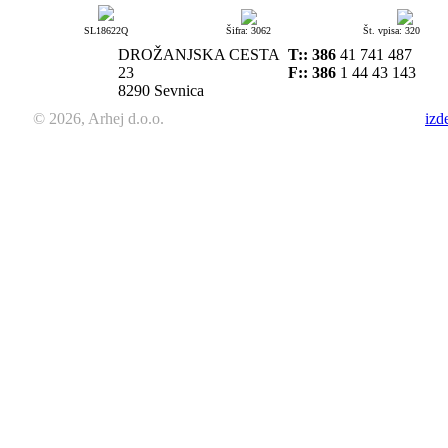
SL18622Q
Šifra: 3062
Št. vpisa: 320
DROŽANJSKA CESTA
T::
386
41 741 487
23
F:: 386
1 44 43 143
8290 Sevnica
© 2026, Arhej d.o.o.
izd