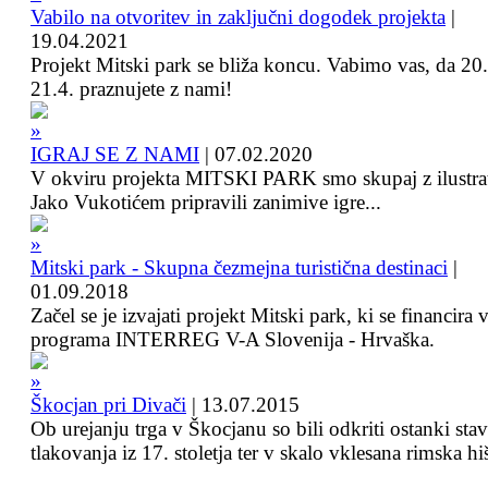
Vabilo na otvoritev in zaključni dogodek projekta
|
19.04.2021
Projekt Mitski park se bliža koncu. Vabimo vas, da 20.
21.4. praznujete z nami!
IGRAJ SE Z NAMI
|
07.02.2020
V okviru projekta MITSKI PARK smo skupaj z ilustra
Jako Vukotićem pripravili zanimive igre...
Mitski park - Skupna čezmejna turistična destinaci
|
01.09.2018
Začel se je izvajati projekt Mitski park, ki se financira 
programa INTERREG V-A Slovenija - Hrvaška.
Škocjan pri Divači
|
13.07.2015
Ob urejanju trga v Škocjanu so bili odkriti ostanki sta
tlakovanja iz 17. stoletja ter v skalo vklesana rimska hi