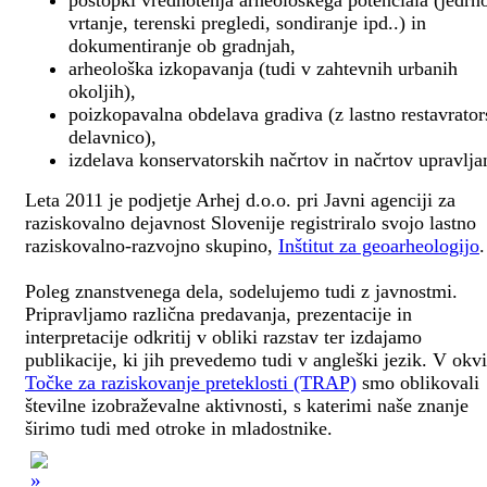
postopki vrednotenja arheološkega potenciala (jedrn
vrtanje, terenski pregledi, sondiranje ipd..) in
dokumentiranje ob gradnjah,
arheološka izkopavanja (tudi v zahtevnih urbanih
okoljih),
poizkopavalna obdelava gradiva (z lastno restavrato
delavnico),
izdelava konservatorskih načrtov in načrtov upravlja
Leta 2011 je podjetje Arhej d.o.o. pri Javni agenciji za
raziskovalno dejavnost Slovenije registriralo svojo lastno
raziskovalno-razvojno skupino,
Inštitut za geoarheologijo
.
Poleg znanstvenega dela, sodelujemo tudi z javnostmi.
Pripravljamo različna predavanja, prezentacije in
interpretacije odkritij v obliki razstav ter izdajamo
publikacije, ki jih prevedemo tudi v angleški jezik. V okv
Točke za raziskovanje preteklosti (TRAP)
smo oblikovali
številne izobraževalne aktivnosti, s katerimi naše znanje
širimo tudi med otroke in mladostnike.