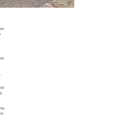
jem
a
ski
,
ost
za
čna
amo