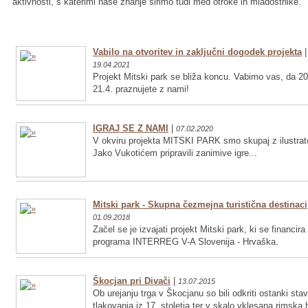
aktivnosti, s katerimi naše znanje širimo tudi med otroke in mladostnike.
Vabilo na otvoritev in zaključni dogodek projekta
|
19.04.2021
Projekt Mitski park se bliža koncu. Vabimo vas, da 20
21.4. praznujete z nami!
IGRAJ SE Z NAMI
|
07.02.2020
V okviru projekta MITSKI PARK smo skupaj z ilustrat
Jako Vukotićem pripravili zanimive igre...
Mitski park - Skupna čezmejna turistična destinaci
01.09.2018
Začel se je izvajati projekt Mitski park, ki se financira
programa INTERREG V-A Slovenija - Hrvaška.
Škocjan pri Divači
|
13.07.2015
Ob urejanju trga v Škocjanu so bili odkriti ostanki sta
tlakovanja iz 17. stoletja ter v skalo vklesana rimska 