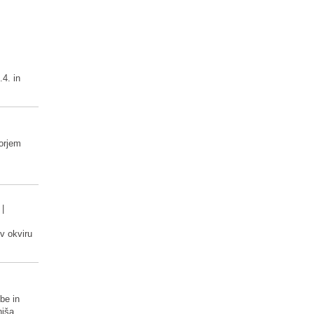
.4. in
orjem
|
 v okviru
vbe in
hiša.