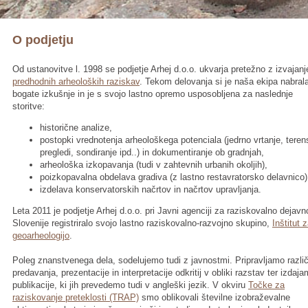
O podjetju
Od ustanovitve l. 1998 se podjetje Arhej d.o.o. ukvarja pretežno z izvajan
predhodnih arheoloških raziskav
. Tekom delovanja si je naša ekipa nabral
bogate izkušnje in je s svojo lastno opremo usposobljena za naslednje
storitve:
historične analize,
postopki vrednotenja arheološkega potenciala (jedrno vrtanje, teren
pregledi, sondiranje ipd..) in dokumentiranje ob gradnjah,
arheološka izkopavanja (tudi v zahtevnih urbanih okoljih),
poizkopavalna obdelava gradiva (z lastno restavratorsko delavnico)
izdelava konservatorskih načrtov in načrtov upravljanja.
Leta 2011 je podjetje Arhej d.o.o. pri Javni agenciji za raziskovalno dejavn
Slovenije registriralo svojo lastno raziskovalno-razvojno skupino,
Inštitut 
geoarheologijo
.
Poleg znanstvenega dela, sodelujemo tudi z javnostmi. Pripravljamo razli
predavanja, prezentacije in interpretacije odkritij v obliki razstav ter izdaj
publikacije, ki jih prevedemo tudi v angleški jezik. V okviru
Točke za
raziskovanje preteklosti (TRAP)
smo oblikovali številne izobraževalne