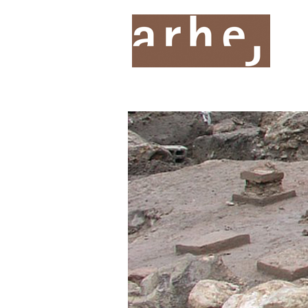
O nas
Storitve
Oddelki