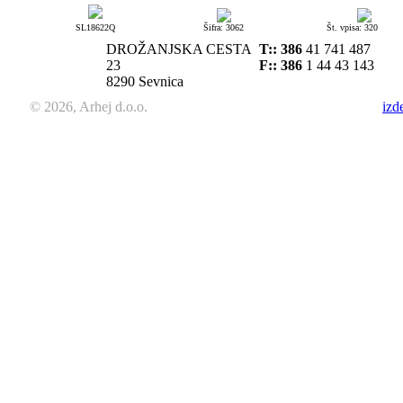
SL18622Q
Šifra: 3062
Št. vpisa: 320
DROŽANJSKA CESTA
T::
386
41 741 487
23
F:: 386
1 44 43 143
8290 Sevnica
© 2026, Arhej d.o.o.
izd