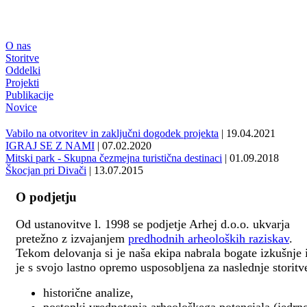
O nas
Storitve
Oddelki
Projekti
Publikacije
Novice
Vabilo na otvoritev in zaključni dogodek projekta
| 19.04.2021
IGRAJ SE Z NAMI
| 07.02.2020
Mitski park - Skupna čezmejna turistična destinaci
| 01.09.2018
Škocjan pri Divači
| 13.07.2015
O podjetju
Od ustanovitve l. 1998 se podjetje Arhej d.o.o. ukvarja
pretežno z izvajanjem
predhodnih arheoloških raziskav
.
Tekom delovanja si je naša ekipa nabrala bogate izkušnje 
je s svojo lastno opremo usposobljena za naslednje storitv
historične analize,