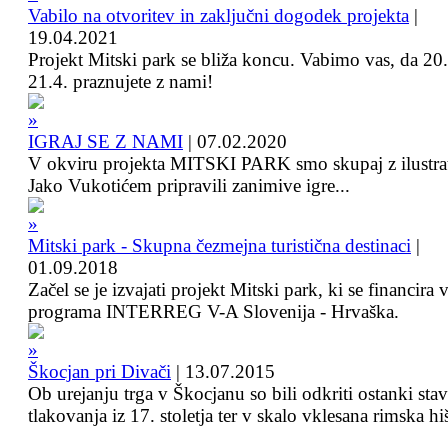
Vabilo na otvoritev in zaključni dogodek projekta
|
19.04.2021
Projekt Mitski park se bliža koncu. Vabimo vas, da 20.
21.4. praznujete z nami!
IGRAJ SE Z NAMI
|
07.02.2020
V okviru projekta MITSKI PARK smo skupaj z ilustra
Jako Vukotićem pripravili zanimive igre...
Mitski park - Skupna čezmejna turistična destinaci
|
01.09.2018
Začel se je izvajati projekt Mitski park, ki se financira 
programa INTERREG V-A Slovenija - Hrvaška.
Škocjan pri Divači
|
13.07.2015
Ob urejanju trga v Škocjanu so bili odkriti ostanki sta
tlakovanja iz 17. stoletja ter v skalo vklesana rimska hi