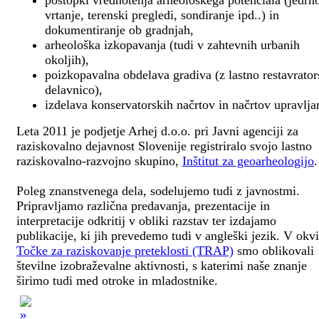
postopki vrednotenja arheološkega potenciala (jedrn
vrtanje, terenski pregledi, sondiranje ipd..) in
dokumentiranje ob gradnjah,
arheološka izkopavanja (tudi v zahtevnih urbanih
okoljih),
poizkopavalna obdelava gradiva (z lastno restavrato
delavnico),
izdelava konservatorskih načrtov in načrtov upravlja
Leta 2011 je podjetje Arhej d.o.o. pri Javni agenciji za
raziskovalno dejavnost Slovenije registriralo svojo lastno
raziskovalno-razvojno skupino,
Inštitut za geoarheologijo
.
Poleg znanstvenega dela, sodelujemo tudi z javnostmi.
Pripravljamo različna predavanja, prezentacije in
interpretacije odkritij v obliki razstav ter izdajamo
publikacije, ki jih prevedemo tudi v angleški jezik. V okv
Točke za raziskovanje preteklosti (TRAP)
smo oblikovali
številne izobraževalne aktivnosti, s katerimi naše znanje
širimo tudi med otroke in mladostnike.