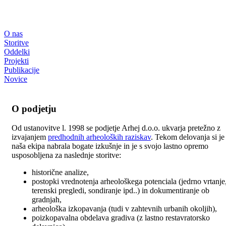
O nas
Storitve
Oddelki
Projekti
Publikacije
Novice
O podjetju
Od ustanovitve l. 1998 se podjetje Arhej d.o.o. ukvarja pretežno z
izvajanjem
predhodnih arheoloških raziskav
. Tekom delovanja si je
naša ekipa nabrala bogate izkušnje in je s svojo lastno opremo
usposobljena za naslednje storitve:
historične analize,
postopki vrednotenja arheološkega potenciala (jedrno vrtanje
terenski pregledi, sondiranje ipd..) in dokumentiranje ob
gradnjah,
arheološka izkopavanja (tudi v zahtevnih urbanih okoljih),
poizkopavalna obdelava gradiva (z lastno restavratorsko