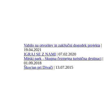
Vabilo na otvoritev in zaključni dogodek projekta
|
19.04.2021
IGRAJ SE Z NAMI
| 07.02.2020
Mitski park - Skupna čezmejna turistična destinaci
|
01.09.2018
Škocjan pri Divači
| 13.07.2015