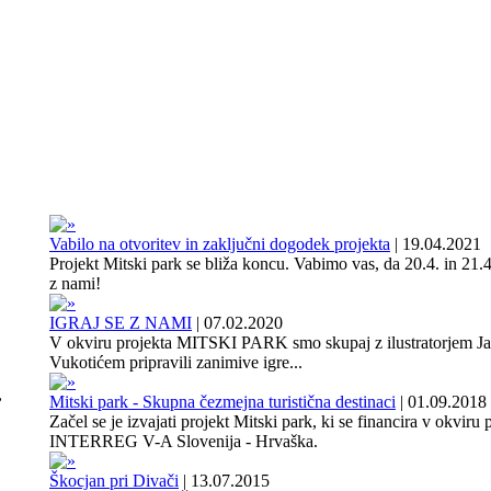
Vabilo na otvoritev in zaključni dogodek projekta
|
19.04.2021
Projekt Mitski park se bliža koncu. Vabimo vas, da 20.4. in 21.4
z nami!
IGRAJ SE Z NAMI
|
07.02.2020
V okviru projekta MITSKI PARK smo skupaj z ilustratorjem J
Vukotićem pripravili zanimive igre...
,
Mitski park - Skupna čezmejna turistična destinaci
|
01.09.2018
Začel se je izvajati projekt Mitski park, ki se financira v okviru
INTERREG V-A Slovenija - Hrvaška.
Škocjan pri Divači
|
13.07.2015