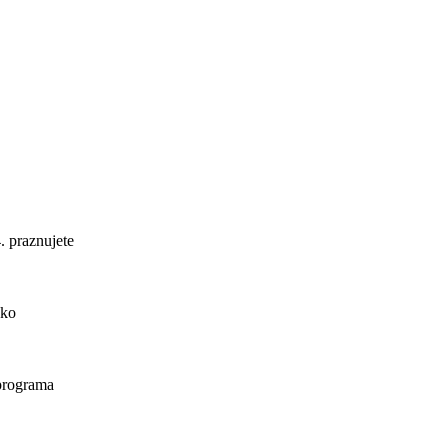
. praznujete
ako
 programa