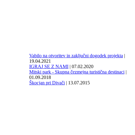
Vabilo na otvoritev in zaključni dogodek projekta
|
19.04.2021
IGRAJ SE Z NAMI
| 07.02.2020
Mitski park - Skupna čezmejna turistična destinaci
|
01.09.2018
Škocjan pri Divači
| 13.07.2015