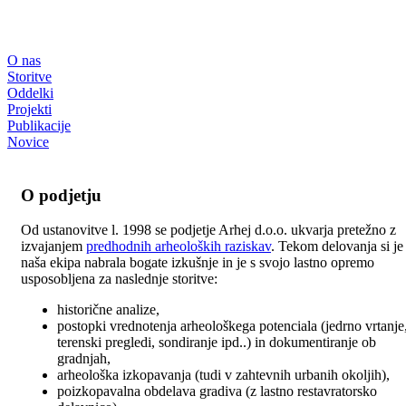
O nas
Storitve
Oddelki
Projekti
Publikacije
Novice
O podjetju
Od ustanovitve l. 1998 se podjetje Arhej d.o.o. ukvarja pretežno z
izvajanjem
predhodnih arheoloških raziskav
. Tekom delovanja si je
naša ekipa nabrala bogate izkušnje in je s svojo lastno opremo
usposobljena za naslednje storitve:
historične analize,
postopki vrednotenja arheološkega potenciala (jedrno vrtanje
terenski pregledi, sondiranje ipd..) in dokumentiranje ob
gradnjah,
arheološka izkopavanja (tudi v zahtevnih urbanih okoljih),
poizkopavalna obdelava gradiva (z lastno restavratorsko