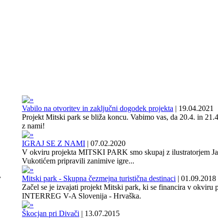
Vabilo na otvoritev in zaključni dogodek projekta
|
19.04.2021
Projekt Mitski park se bliža koncu. Vabimo vas, da 20.4. in 21.4
z nami!
IGRAJ SE Z NAMI
|
07.02.2020
V okviru projekta MITSKI PARK smo skupaj z ilustratorjem J
Vukotićem pripravili zanimive igre...
,
Mitski park - Skupna čezmejna turistična destinaci
|
01.09.2018
Začel se je izvajati projekt Mitski park, ki se financira v okviru
INTERREG V-A Slovenija - Hrvaška.
Škocjan pri Divači
|
13.07.2015