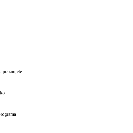
. praznujete
ako
 programa