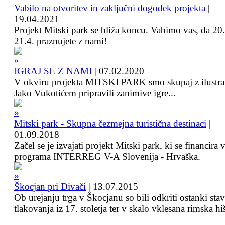
Vabilo na otvoritev in zaključni dogodek projekta
|
19.04.2021
Projekt Mitski park se bliža koncu. Vabimo vas, da 20.
21.4. praznujete z nami!
IGRAJ SE Z NAMI
|
07.02.2020
V okviru projekta MITSKI PARK smo skupaj z ilustra
Jako Vukotićem pripravili zanimive igre...
Mitski park - Skupna čezmejna turistična destinaci
|
01.09.2018
Začel se je izvajati projekt Mitski park, ki se financira 
programa INTERREG V-A Slovenija - Hrvaška.
Škocjan pri Divači
|
13.07.2015
Ob urejanju trga v Škocjanu so bili odkriti ostanki sta
tlakovanja iz 17. stoletja ter v skalo vklesana rimska hi