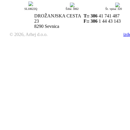
SL18622Q
Šifra: 3062
Št. vpisa: 320
DROŽANJSKA CESTA
T::
386
41 741 487
23
F:: 386
1 44 43 143
8290 Sevnica
© 2026, Arhej d.o.o.
izd