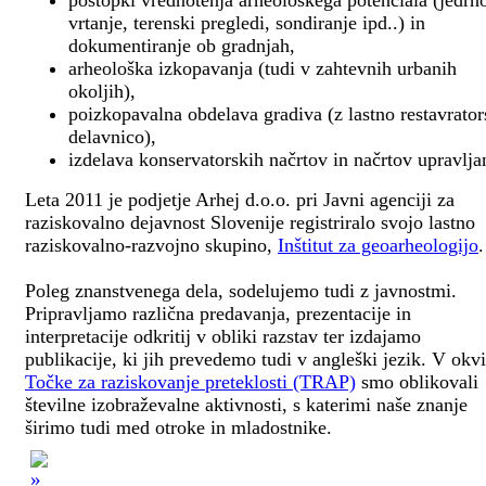
postopki vrednotenja arheološkega potenciala (jedrn
vrtanje, terenski pregledi, sondiranje ipd..) in
dokumentiranje ob gradnjah,
arheološka izkopavanja (tudi v zahtevnih urbanih
okoljih),
poizkopavalna obdelava gradiva (z lastno restavrato
delavnico),
izdelava konservatorskih načrtov in načrtov upravlja
Leta 2011 je podjetje Arhej d.o.o. pri Javni agenciji za
raziskovalno dejavnost Slovenije registriralo svojo lastno
raziskovalno-razvojno skupino,
Inštitut za geoarheologijo
.
Poleg znanstvenega dela, sodelujemo tudi z javnostmi.
Pripravljamo različna predavanja, prezentacije in
interpretacije odkritij v obliki razstav ter izdajamo
publikacije, ki jih prevedemo tudi v angleški jezik. V okv
Točke za raziskovanje preteklosti (TRAP)
smo oblikovali
številne izobraževalne aktivnosti, s katerimi naše znanje
širimo tudi med otroke in mladostnike.