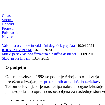
O nas
Storitve
Oddelki
Projekti
Publikacije
Novice
Vabilo na otvoritev in zaključni dogodek projekta
| 19.04.2021
IGRAJ SE Z NAMI
| 07.02.2020
Mitski park - Skupna čezmejna turistična destinaci
| 01.09.2018
Škocjan pri Divači
| 13.07.2015
O podjetju
Od ustanovitve l. 1998 se podjetje Arhej d.o.o. ukvarja
pretežno z izvajanjem
predhodnih arheoloških raziskav
.
Tekom delovanja si je naša ekipa nabrala bogate izkušnje 
je s svojo lastno opremo usposobljena za naslednje storitv
historične analize,