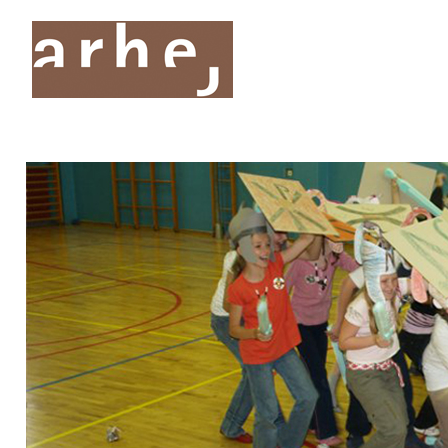
O nas
Storitve
Oddelki
Projekti
Publik