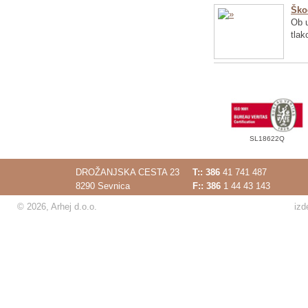
Ško
Ob u
tlak
SL18622Q
DROŽANJSKA CESTA 23
T::
386
41 741 487
8290 Sevnica
F:: 386
1 44 43 143
© 2026, Arhej d.o.o.
izd