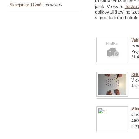
razstav ter izdajamo p
Škocjan pri Divači
| 13.07.2015
jezik. V okviru
Točke 
oblikovali številne iz
širimo tudi med otrok
Vabi
19.0
Proj
21.4
IGR
V ok
Jako
Mits
01.0
Zače
pro