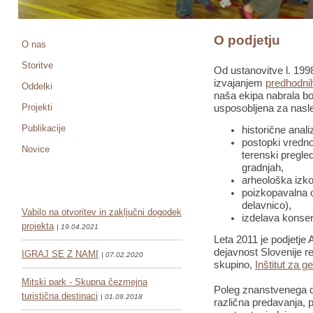
O podjetju
O nas
Storitve
Od ustanovitve l. 1998
izvajanjem
predhodnih
Oddelki
naša ekipa nabrala bo
Projekti
usposobljena za nasle
Publikacije
historične anali
postopki vredno
Novice
terenski pregled
gradnjah,
arheološka izko
poizkopavalna o
delavnico),
Vabilo na otvoritev in zaključni dogodek
izdelava konser
projekta
| 19.04.2021
Leta 2011 je podjetje 
dejavnost Slovenije re
IGRAJ SE Z NAMI
| 07.02.2020
skupino,
Inštitut za g
Mitski park - Skupna čezmejna
Poleg znanstvenega de
turistična destinaci
| 01.09.2018
različna predavanja, pr