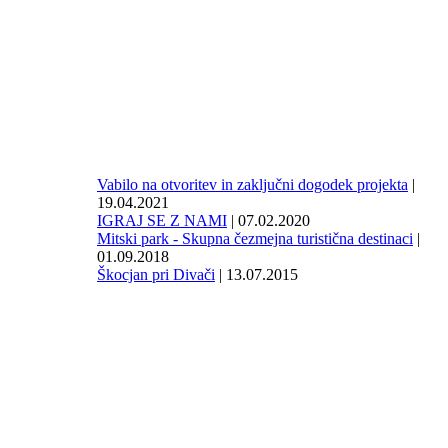
Vabilo na otvoritev in zaključni dogodek projekta
|
19.04.2021
IGRAJ SE Z NAMI
| 07.02.2020
Mitski park - Skupna čezmejna turistična destinaci
|
01.09.2018
Škocjan pri Divači
| 13.07.2015