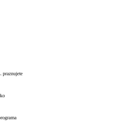
. praznujete
ako
 programa