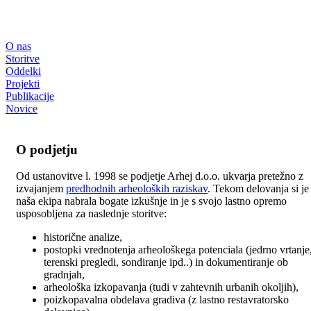
O nas
Storitve
Oddelki
Projekti
Publikacije
Novice
O podjetju
Od ustanovitve l. 1998 se podjetje Arhej d.o.o. ukvarja pretežno z
izvajanjem
predhodnih arheoloških raziskav
. Tekom delovanja si je
naša ekipa nabrala bogate izkušnje in je s svojo lastno opremo
usposobljena za naslednje storitve:
historične analize,
postopki vrednotenja arheološkega potenciala (jedrno vrtanje
terenski pregledi, sondiranje ipd..) in dokumentiranje ob
gradnjah,
arheološka izkopavanja (tudi v zahtevnih urbanih okoljih),
poizkopavalna obdelava gradiva (z lastno restavratorsko