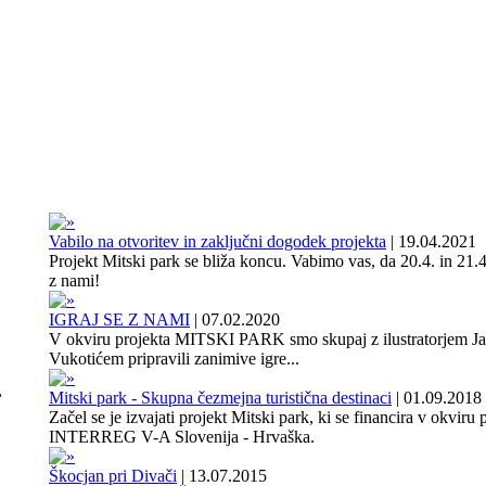
Vabilo na otvoritev in zaključni dogodek projekta
|
19.04.2021
Projekt Mitski park se bliža koncu. Vabimo vas, da 20.4. in 21.4
z nami!
IGRAJ SE Z NAMI
|
07.02.2020
V okviru projekta MITSKI PARK smo skupaj z ilustratorjem J
Vukotićem pripravili zanimive igre...
,
Mitski park - Skupna čezmejna turistična destinaci
|
01.09.2018
Začel se je izvajati projekt Mitski park, ki se financira v okviru
INTERREG V-A Slovenija - Hrvaška.
Škocjan pri Divači
|
13.07.2015