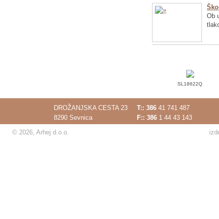
Ško
Ob u
tlak
SL18622Q
DROŽANJSKA CESTA 23
T::
386
41 741 487
8290 Sevnica
F:: 386
1 44 43 143
© 2026, Arhej d.o.o.
izd