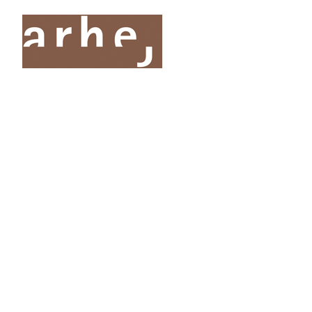
O nas
Storitve
Oddelki
Projekti
Publik