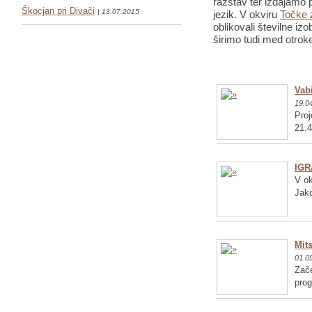
razstav ter izdajamo p
Škocjan pri Divači
| 13.07.2015
jezik. V okviru
Točke 
oblikovali številne iz
širimo tudi med otrok
Vabi
19.0
Proj
21.4
IGR
V ok
Jako
Mits
01.0
Zače
pro