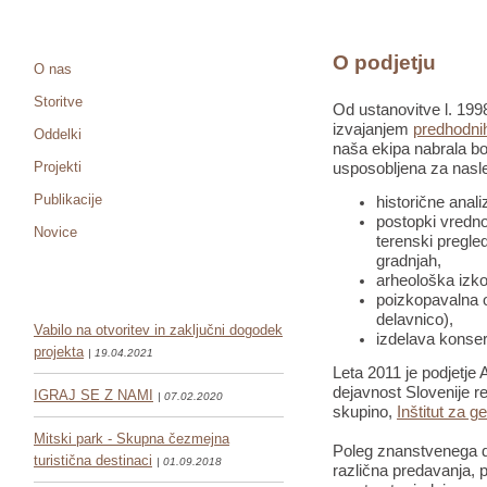
O podjetju
O nas
Storitve
Od ustanovitve l. 1998
izvajanjem
predhodnih
Oddelki
naša ekipa nabrala bo
Projekti
usposobljena za nasle
Publikacije
historične anali
postopki vredno
Novice
terenski pregled
gradnjah,
arheološka izko
poizkopavalna o
delavnico),
Vabilo na otvoritev in zaključni dogodek
izdelava konser
projekta
| 19.04.2021
Leta 2011 je podjetje 
dejavnost Slovenije re
IGRAJ SE Z NAMI
| 07.02.2020
skupino,
Inštitut za g
Mitski park - Skupna čezmejna
Poleg znanstvenega de
turistična destinaci
| 01.09.2018
različna predavanja, pr