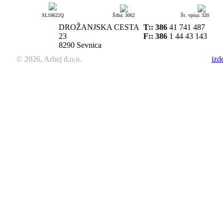
SL18622Q
Šifra: 3062
Št. vpisa: 320
DROŽANJSKA CESTA
T::
386
41 741 487
23
F:: 386
1 44 43 143
8290 Sevnica
© 2026, Arhej d.o.o.
izd