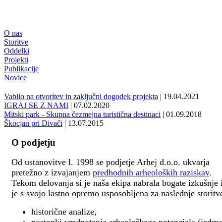
O nas
Storitve
Oddelki
Projekti
Publikacije
Novice
Vabilo na otvoritev in zaključni dogodek projekta
| 19.04.2021
IGRAJ SE Z NAMI
| 07.02.2020
Mitski park - Skupna čezmejna turistična destinaci
| 01.09.2018
Škocjan pri Divači
| 13.07.2015
O podjetju
Od ustanovitve l. 1998 se podjetje Arhej d.o.o. ukvarja
pretežno z izvajanjem
predhodnih arheoloških raziskav
.
Tekom delovanja si je naša ekipa nabrala bogate izkušnje 
je s svojo lastno opremo usposobljena za naslednje storitv
historične analize,