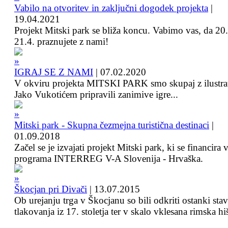
Vabilo na otvoritev in zaključni dogodek projekta
|
19.04.2021
Projekt Mitski park se bliža koncu. Vabimo vas, da 20.
21.4. praznujete z nami!
IGRAJ SE Z NAMI
|
07.02.2020
V okviru projekta MITSKI PARK smo skupaj z ilustra
Jako Vukotićem pripravili zanimive igre...
Mitski park - Skupna čezmejna turistična destinaci
|
01.09.2018
Začel se je izvajati projekt Mitski park, ki se financira 
programa INTERREG V-A Slovenija - Hrvaška.
Škocjan pri Divači
|
13.07.2015
Ob urejanju trga v Škocjanu so bili odkriti ostanki sta
tlakovanja iz 17. stoletja ter v skalo vklesana rimska hi