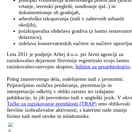
postopki vrednotenja arheološkega potenciala (jedrn
vrtanje, terenski pregledi, sondiranje ipd..) in
dokumentiranje ob gradnjah,
arheološka izkopavanja (tudi v zahtevnih urbanih
okoljih),
poizkopavalna obdelava gradiva (z lastno restavrato
delavnico),
izdelava konservatorskih načrtov in načrtov upravlja
Leta 2011 je podjetje Arhej d.o.o. pri Javni agenciji za
raziskovalno dejavnost Slovenije registriralo svojo lastno
raziskovalno-razvojno skupino,
Inštitut za geoarheologijo
.
Poleg znanstvenega dela, sodelujemo tudi z javnostmi.
Pripravljamo različna predavanja, prezentacije in
interpretacije odkritij v obliki razstav ter izdajamo
publikacije, ki jih prevedemo tudi v angleški jezik. V okv
Točke za raziskovanje preteklosti (TRAP)
smo oblikovali
številne izobraževalne aktivnosti, s katerimi naše znanje
širimo tudi med otroke in mladostnike.