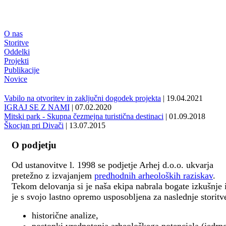
O nas
Storitve
Oddelki
Projekti
Publikacije
Novice
Vabilo na otvoritev in zaključni dogodek projekta
| 19.04.2021
IGRAJ SE Z NAMI
| 07.02.2020
Mitski park - Skupna čezmejna turistična destinaci
| 01.09.2018
Škocjan pri Divači
| 13.07.2015
O podjetju
Od ustanovitve l. 1998 se podjetje Arhej d.o.o. ukvarja
pretežno z izvajanjem
predhodnih arheoloških raziskav
.
Tekom delovanja si je naša ekipa nabrala bogate izkušnje 
je s svojo lastno opremo usposobljena za naslednje storitv
historične analize,