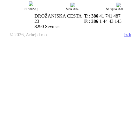
SL18622Q
Šifra: 3062
Št. vpisa: 320
DROŽANJSKA CESTA
T::
386
41 741 487
23
F:: 386
1 44 43 143
8290 Sevnica
© 2026, Arhej d.o.o.
izd