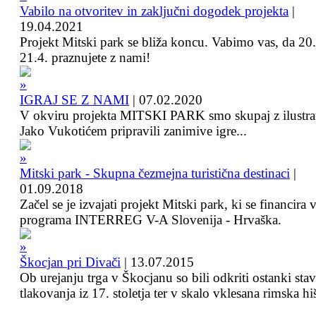
Vabilo na otvoritev in zaključni dogodek projekta
|
19.04.2021
Projekt Mitski park se bliža koncu. Vabimo vas, da 20.
21.4. praznujete z nami!
IGRAJ SE Z NAMI
|
07.02.2020
V okviru projekta MITSKI PARK smo skupaj z ilustra
Jako Vukotićem pripravili zanimive igre...
Mitski park - Skupna čezmejna turistična destinaci
|
01.09.2018
Začel se je izvajati projekt Mitski park, ki se financira 
programa INTERREG V-A Slovenija - Hrvaška.
Škocjan pri Divači
|
13.07.2015
Ob urejanju trga v Škocjanu so bili odkriti ostanki sta
tlakovanja iz 17. stoletja ter v skalo vklesana rimska hi