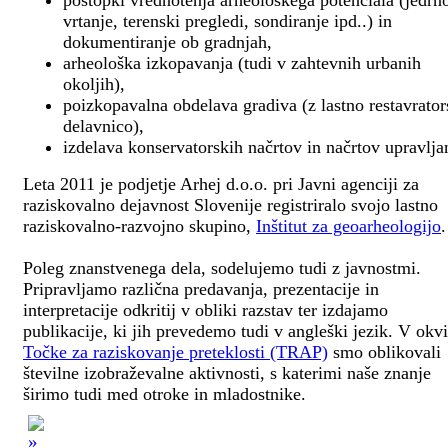
postopki vrednotenja arheološkega potenciala (jedrn
vrtanje, terenski pregledi, sondiranje ipd..) in
dokumentiranje ob gradnjah,
arheološka izkopavanja (tudi v zahtevnih urbanih
okoljih),
poizkopavalna obdelava gradiva (z lastno restavrato
delavnico),
izdelava konservatorskih načrtov in načrtov upravlja
Leta 2011 je podjetje Arhej d.o.o. pri Javni agenciji za
raziskovalno dejavnost Slovenije registriralo svojo lastno
raziskovalno-razvojno skupino,
Inštitut za geoarheologijo
.
Poleg znanstvenega dela, sodelujemo tudi z javnostmi.
Pripravljamo različna predavanja, prezentacije in
interpretacije odkritij v obliki razstav ter izdajamo
publikacije, ki jih prevedemo tudi v angleški jezik. V okv
Točke za raziskovanje preteklosti (TRAP)
smo oblikovali
številne izobraževalne aktivnosti, s katerimi naše znanje
širimo tudi med otroke in mladostnike.