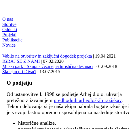
O nas
Storitve
Oddelki
Projekti
Publikacije
Novice
Vabilo na otvoritev in zaključni dogodek projekta
| 19.04.2021
IGRAJ SE Z NAMI
| 07.02.2020
Mitski park - Skupna čezmejna turistična destinaci
| 01.09.2018
Škocjan pri Divači
| 13.07.2015
O podjetju
Od ustanovitve l. 1998 se podjetje Arhej d.o.o. ukvarja
pretežno z izvajanjem
predhodnih arheoloških raziskav
.
Tekom delovanja si je naša ekipa nabrala bogate izkušnje 
je s svojo lastno opremo usposobljena za naslednje storitv
historične analize,