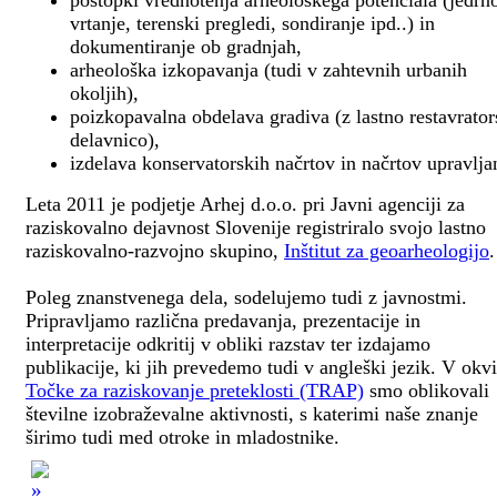
postopki vrednotenja arheološkega potenciala (jedrn
vrtanje, terenski pregledi, sondiranje ipd..) in
dokumentiranje ob gradnjah,
arheološka izkopavanja (tudi v zahtevnih urbanih
okoljih),
poizkopavalna obdelava gradiva (z lastno restavrato
delavnico),
izdelava konservatorskih načrtov in načrtov upravlja
Leta 2011 je podjetje Arhej d.o.o. pri Javni agenciji za
raziskovalno dejavnost Slovenije registriralo svojo lastno
raziskovalno-razvojno skupino,
Inštitut za geoarheologijo
.
Poleg znanstvenega dela, sodelujemo tudi z javnostmi.
Pripravljamo različna predavanja, prezentacije in
interpretacije odkritij v obliki razstav ter izdajamo
publikacije, ki jih prevedemo tudi v angleški jezik. V okv
Točke za raziskovanje preteklosti (TRAP)
smo oblikovali
številne izobraževalne aktivnosti, s katerimi naše znanje
širimo tudi med otroke in mladostnike.