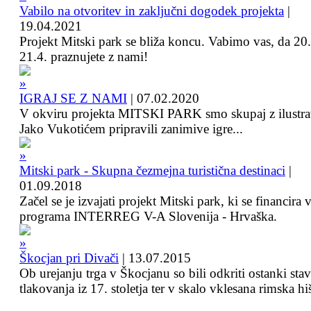
Vabilo na otvoritev in zaključni dogodek projekta
|
19.04.2021
Projekt Mitski park se bliža koncu. Vabimo vas, da 20.
21.4. praznujete z nami!
IGRAJ SE Z NAMI
|
07.02.2020
V okviru projekta MITSKI PARK smo skupaj z ilustra
Jako Vukotićem pripravili zanimive igre...
Mitski park - Skupna čezmejna turistična destinaci
|
01.09.2018
Začel se je izvajati projekt Mitski park, ki se financira 
programa INTERREG V-A Slovenija - Hrvaška.
Škocjan pri Divači
|
13.07.2015
Ob urejanju trga v Škocjanu so bili odkriti ostanki sta
tlakovanja iz 17. stoletja ter v skalo vklesana rimska hi