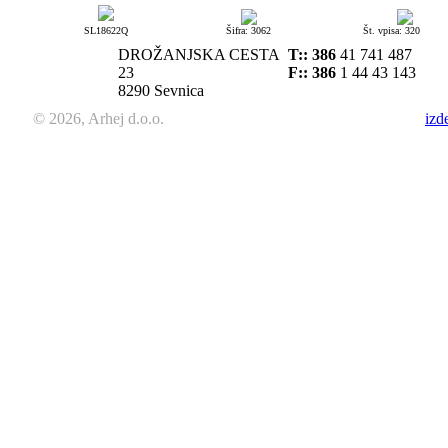
SL18622Q
Šifra: 3062
Št. vpisa: 320
DROŽANJSKA CESTA
T::
386
41 741 487
23
F:: 386
1 44 43 143
8290 Sevnica
© 2026, Arhej d.o.o.
izd