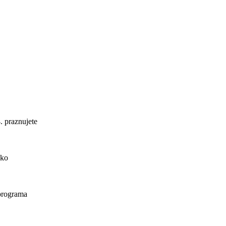
. praznujete
ako
 programa