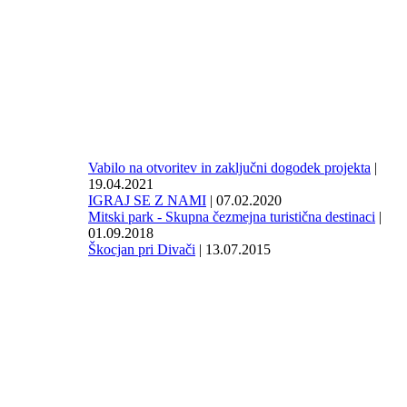
Vabilo na otvoritev in zaključni dogodek projekta
|
19.04.2021
IGRAJ SE Z NAMI
| 07.02.2020
Mitski park - Skupna čezmejna turistična destinaci
|
01.09.2018
Škocjan pri Divači
| 13.07.2015