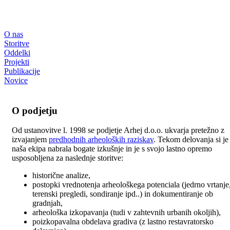
O nas
Storitve
Oddelki
Projekti
Publikacije
Novice
O podjetju
Od ustanovitve l. 1998 se podjetje Arhej d.o.o. ukvarja pretežno z
izvajanjem
predhodnih arheoloških raziskav
. Tekom delovanja si je
naša ekipa nabrala bogate izkušnje in je s svojo lastno opremo
usposobljena za naslednje storitve:
historične analize,
postopki vrednotenja arheološkega potenciala (jedrno vrtanje
terenski pregledi, sondiranje ipd..) in dokumentiranje ob
gradnjah,
arheološka izkopavanja (tudi v zahtevnih urbanih okoljih),
poizkopavalna obdelava gradiva (z lastno restavratorsko