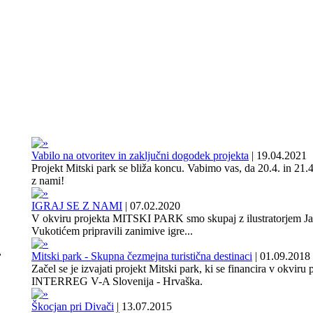
Vabilo na otvoritev in zaključni dogodek projekta
|
19.04.2021
Projekt Mitski park se bliža koncu. Vabimo vas, da 20.4. in 21.4
z nami!
IGRAJ SE Z NAMI
|
07.02.2020
V okviru projekta MITSKI PARK smo skupaj z ilustratorjem J
Vukotićem pripravili zanimive igre...
,
Mitski park - Skupna čezmejna turistična destinaci
|
01.09.2018
Začel se je izvajati projekt Mitski park, ki se financira v okviru
INTERREG V-A Slovenija - Hrvaška.
Škocjan pri Divači
|
13.07.2015