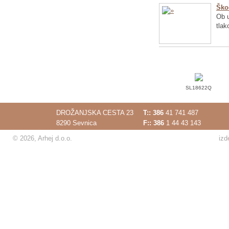
Ško
Ob u
tlak
SL18622Q
DROŽANJSKA CESTA 23
T::
386
41 741 487
8290 Sevnica
F:: 386
1 44 43 143
© 2026, Arhej d.o.o.
izd