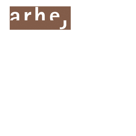
O nas
Storitve
Oddelki
Projekti
Publik