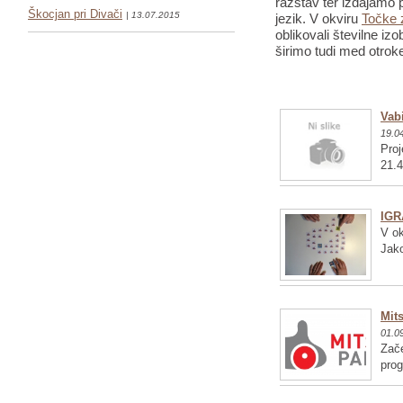
razstav ter izdajamo p
Škocjan pri Divači
| 13.07.2015
jezik. V okviru
Točke 
oblikovali številne iz
širimo tudi med otrok
Vabi
19.0
Proj
21.4
IGR
V ok
Jako
Mits
01.0
Zače
pro