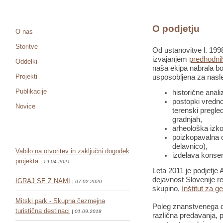
O podjetju
O nas
Storitve
Od ustanovitve l. 1998
izvajanjem
predhodnih
Oddelki
naša ekipa nabrala bo
Projekti
usposobljena za nasle
Publikacije
historične anali
postopki vredno
Novice
terenski pregled
gradnjah,
arheološka izko
poizkopavalna o
delavnico),
Vabilo na otvoritev in zaključni dogodek
izdelava konser
projekta
| 19.04.2021
Leta 2011 je podjetje 
dejavnost Slovenije re
IGRAJ SE Z NAMI
| 07.02.2020
skupino,
Inštitut za g
Mitski park - Skupna čezmejna
Poleg znanstvenega de
turistična destinaci
| 01.09.2018
različna predavanja, pr