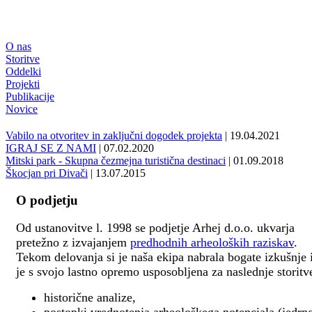
O nas
Storitve
Oddelki
Projekti
Publikacije
Novice
Vabilo na otvoritev in zaključni dogodek projekta
| 19.04.2021
IGRAJ SE Z NAMI
| 07.02.2020
Mitski park - Skupna čezmejna turistična destinaci
| 01.09.2018
Škocjan pri Divači
| 13.07.2015
O podjetju
Od ustanovitve l. 1998 se podjetje Arhej d.o.o. ukvarja
pretežno z izvajanjem
predhodnih arheoloških raziskav
.
Tekom delovanja si je naša ekipa nabrala bogate izkušnje 
je s svojo lastno opremo usposobljena za naslednje storitv
historične analize,