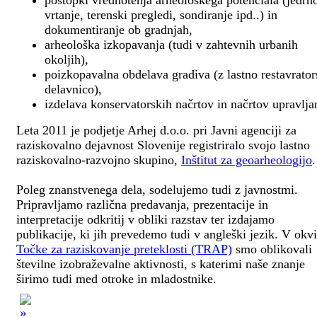
postopki vrednotenja arheološkega potenciala (jedrn
vrtanje, terenski pregledi, sondiranje ipd..) in
dokumentiranje ob gradnjah,
arheološka izkopavanja (tudi v zahtevnih urbanih
okoljih),
poizkopavalna obdelava gradiva (z lastno restavrato
delavnico),
izdelava konservatorskih načrtov in načrtov upravlja
Leta 2011 je podjetje Arhej d.o.o. pri Javni agenciji za
raziskovalno dejavnost Slovenije registriralo svojo lastno
raziskovalno-razvojno skupino,
Inštitut za geoarheologijo
.
Poleg znanstvenega dela, sodelujemo tudi z javnostmi.
Pripravljamo različna predavanja, prezentacije in
interpretacije odkritij v obliki razstav ter izdajamo
publikacije, ki jih prevedemo tudi v angleški jezik. V okv
Točke za raziskovanje preteklosti (TRAP)
smo oblikovali
številne izobraževalne aktivnosti, s katerimi naše znanje
širimo tudi med otroke in mladostnike.