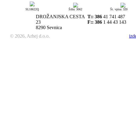
SL18622Q
Šifra: 3062
Št. vpisa: 320
DROŽANJSKA CESTA
T::
386
41 741 487
23
F:: 386
1 44 43 143
8290 Sevnica
© 2026, Arhej d.o.o.
izd