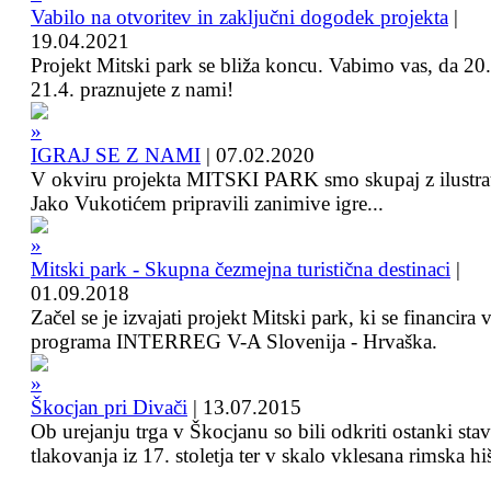
Vabilo na otvoritev in zaključni dogodek projekta
|
19.04.2021
Projekt Mitski park se bliža koncu. Vabimo vas, da 20.
21.4. praznujete z nami!
IGRAJ SE Z NAMI
|
07.02.2020
V okviru projekta MITSKI PARK smo skupaj z ilustra
Jako Vukotićem pripravili zanimive igre...
Mitski park - Skupna čezmejna turistična destinaci
|
01.09.2018
Začel se je izvajati projekt Mitski park, ki se financira 
programa INTERREG V-A Slovenija - Hrvaška.
Škocjan pri Divači
|
13.07.2015
Ob urejanju trga v Škocjanu so bili odkriti ostanki sta
tlakovanja iz 17. stoletja ter v skalo vklesana rimska hi