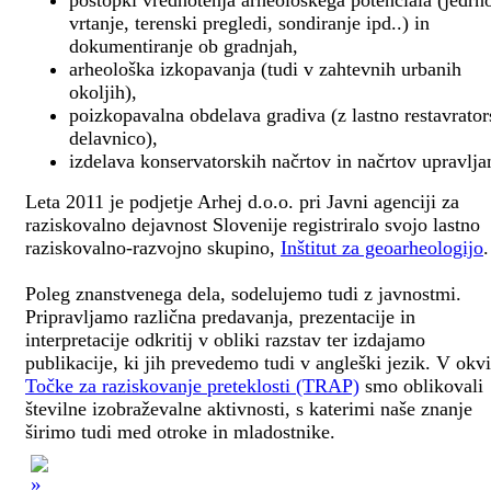
postopki vrednotenja arheološkega potenciala (jedrn
vrtanje, terenski pregledi, sondiranje ipd..) in
dokumentiranje ob gradnjah,
arheološka izkopavanja (tudi v zahtevnih urbanih
okoljih),
poizkopavalna obdelava gradiva (z lastno restavrato
delavnico),
izdelava konservatorskih načrtov in načrtov upravlja
Leta 2011 je podjetje Arhej d.o.o. pri Javni agenciji za
raziskovalno dejavnost Slovenije registriralo svojo lastno
raziskovalno-razvojno skupino,
Inštitut za geoarheologijo
.
Poleg znanstvenega dela, sodelujemo tudi z javnostmi.
Pripravljamo različna predavanja, prezentacije in
interpretacije odkritij v obliki razstav ter izdajamo
publikacije, ki jih prevedemo tudi v angleški jezik. V okv
Točke za raziskovanje preteklosti (TRAP)
smo oblikovali
številne izobraževalne aktivnosti, s katerimi naše znanje
širimo tudi med otroke in mladostnike.