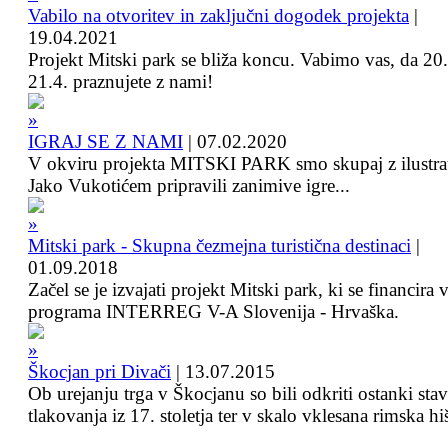
Vabilo na otvoritev in zaključni dogodek projekta
|
19.04.2021
Projekt Mitski park se bliža koncu. Vabimo vas, da 20.
21.4. praznujete z nami!
IGRAJ SE Z NAMI
|
07.02.2020
V okviru projekta MITSKI PARK smo skupaj z ilustra
Jako Vukotićem pripravili zanimive igre...
Mitski park - Skupna čezmejna turistična destinaci
|
01.09.2018
Začel se je izvajati projekt Mitski park, ki se financira 
programa INTERREG V-A Slovenija - Hrvaška.
Škocjan pri Divači
|
13.07.2015
Ob urejanju trga v Škocjanu so bili odkriti ostanki sta
tlakovanja iz 17. stoletja ter v skalo vklesana rimska hi