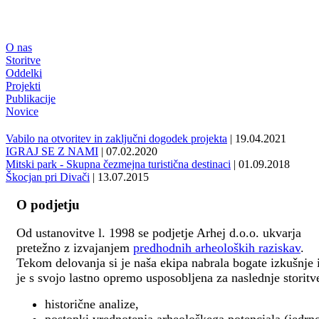
O nas
Storitve
Oddelki
Projekti
Publikacije
Novice
Vabilo na otvoritev in zaključni dogodek projekta
| 19.04.2021
IGRAJ SE Z NAMI
| 07.02.2020
Mitski park - Skupna čezmejna turistična destinaci
| 01.09.2018
Škocjan pri Divači
| 13.07.2015
O podjetju
Od ustanovitve l. 1998 se podjetje Arhej d.o.o. ukvarja
pretežno z izvajanjem
predhodnih arheoloških raziskav
.
Tekom delovanja si je naša ekipa nabrala bogate izkušnje 
je s svojo lastno opremo usposobljena za naslednje storitv
historične analize,