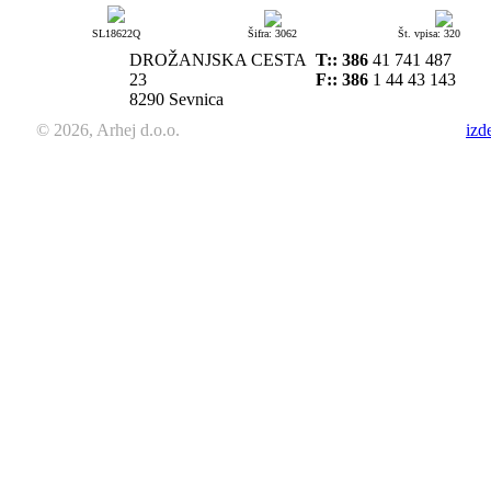
SL18622Q
Šifra: 3062
Št. vpisa: 320
DROŽANJSKA CESTA
T::
386
41 741 487
23
F:: 386
1 44 43 143
8290 Sevnica
© 2026, Arhej d.o.o.
izd