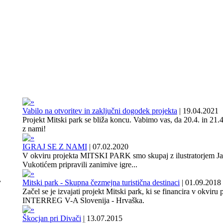
Vabilo na otvoritev in zaključni dogodek projekta
|
19.04.2021
Projekt Mitski park se bliža koncu. Vabimo vas, da 20.4. in 21.4
z nami!
IGRAJ SE Z NAMI
|
07.02.2020
V okviru projekta MITSKI PARK smo skupaj z ilustratorjem J
Vukotićem pripravili zanimive igre...
,
Mitski park - Skupna čezmejna turistična destinaci
|
01.09.2018
Začel se je izvajati projekt Mitski park, ki se financira v okviru
INTERREG V-A Slovenija - Hrvaška.
Škocjan pri Divači
|
13.07.2015