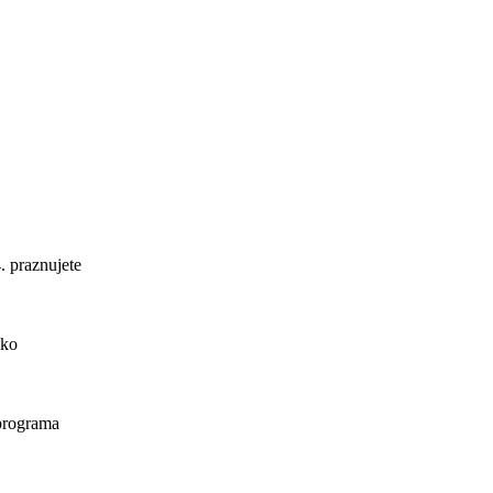
. praznujete
ako
 programa