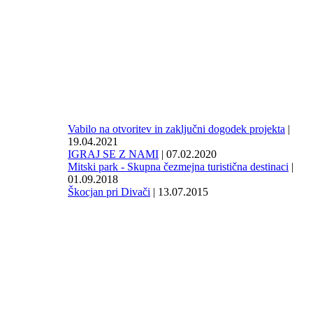
Vabilo na otvoritev in zaključni dogodek projekta
|
19.04.2021
IGRAJ SE Z NAMI
| 07.02.2020
Mitski park - Skupna čezmejna turistična destinaci
|
01.09.2018
Škocjan pri Divači
| 13.07.2015