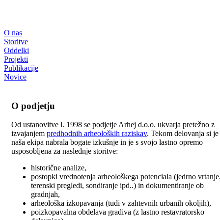
O nas
Storitve
Oddelki
Projekti
Publikacije
Novice
O podjetju
Od ustanovitve l. 1998 se podjetje Arhej d.o.o. ukvarja pretežno z
izvajanjem
predhodnih arheoloških raziskav
. Tekom delovanja si je
naša ekipa nabrala bogate izkušnje in je s svojo lastno opremo
usposobljena za naslednje storitve:
historične analize,
postopki vrednotenja arheološkega potenciala (jedrno vrtanje
terenski pregledi, sondiranje ipd..) in dokumentiranje ob
gradnjah,
arheološka izkopavanja (tudi v zahtevnih urbanih okoljih),
poizkopavalna obdelava gradiva (z lastno restavratorsko