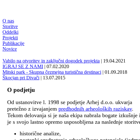
O nas
Storitve
Oddelki
Projekti
Publikacije
Novice
Vabilo na otvoritev in zaključni dogodek projekta
| 19.04.2021
IGRAJ SE Z NAMI
| 07.02.2020
Mitski park - Skupna čezmejna turistična destinaci
| 01.09.2018
Škocjan pri Divači
| 13.07.2015
O podjetju
Od ustanovitve l. 1998 se podjetje Arhej d.o.o. ukvarja
pretežno z izvajanjem
predhodnih arheoloških raziskav
.
Tekom delovanja si je naša ekipa nabrala bogate izkušnje 
je s svojo lastno opremo usposobljena za naslednje storitv
historične analize,