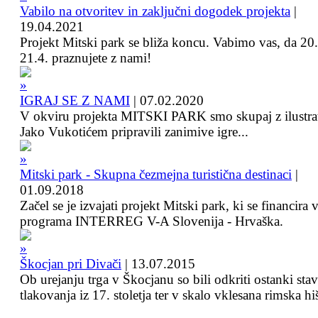
Vabilo na otvoritev in zaključni dogodek projekta
|
19.04.2021
Projekt Mitski park se bliža koncu. Vabimo vas, da 20.
21.4. praznujete z nami!
IGRAJ SE Z NAMI
|
07.02.2020
V okviru projekta MITSKI PARK smo skupaj z ilustra
Jako Vukotićem pripravili zanimive igre...
Mitski park - Skupna čezmejna turistična destinaci
|
01.09.2018
Začel se je izvajati projekt Mitski park, ki se financira 
programa INTERREG V-A Slovenija - Hrvaška.
Škocjan pri Divači
|
13.07.2015
Ob urejanju trga v Škocjanu so bili odkriti ostanki sta
tlakovanja iz 17. stoletja ter v skalo vklesana rimska hi