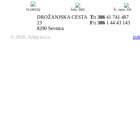
SL18622Q
Šifra: 3062
Št. vpisa: 320
DROŽANJSKA CESTA
T::
386
41 741 487
23
F:: 386
1 44 43 143
8290 Sevnica
© 2026, Arhej d.o.o.
izd