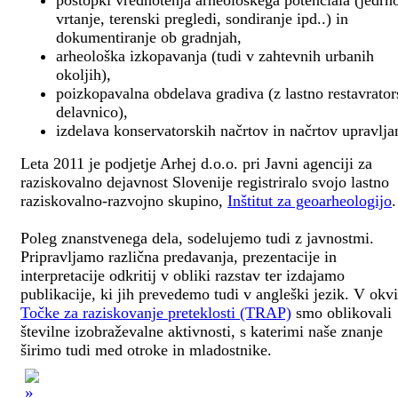
postopki vrednotenja arheološkega potenciala (jedrn
vrtanje, terenski pregledi, sondiranje ipd..) in
dokumentiranje ob gradnjah,
arheološka izkopavanja (tudi v zahtevnih urbanih
okoljih),
poizkopavalna obdelava gradiva (z lastno restavrato
delavnico),
izdelava konservatorskih načrtov in načrtov upravlja
Leta 2011 je podjetje Arhej d.o.o. pri Javni agenciji za
raziskovalno dejavnost Slovenije registriralo svojo lastno
raziskovalno-razvojno skupino,
Inštitut za geoarheologijo
.
Poleg znanstvenega dela, sodelujemo tudi z javnostmi.
Pripravljamo različna predavanja, prezentacije in
interpretacije odkritij v obliki razstav ter izdajamo
publikacije, ki jih prevedemo tudi v angleški jezik. V okv
Točke za raziskovanje preteklosti (TRAP)
smo oblikovali
številne izobraževalne aktivnosti, s katerimi naše znanje
širimo tudi med otroke in mladostnike.