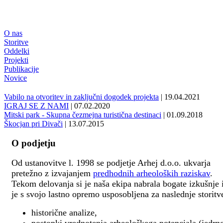
O nas
Storitve
Oddelki
Projekti
Publikacije
Novice
Vabilo na otvoritev in zaključni dogodek projekta
| 19.04.2021
IGRAJ SE Z NAMI
| 07.02.2020
Mitski park - Skupna čezmejna turistična destinaci
| 01.09.2018
Škocjan pri Divači
| 13.07.2015
O podjetju
Od ustanovitve l. 1998 se podjetje Arhej d.o.o. ukvarja
pretežno z izvajanjem
predhodnih arheoloških raziskav
.
Tekom delovanja si je naša ekipa nabrala bogate izkušnje 
je s svojo lastno opremo usposobljena za naslednje storitv
historične analize,