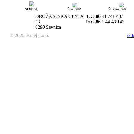
SL18622Q
Šifra: 3062
Št. vpisa: 320
DROŽANJSKA CESTA
T::
386
41 741 487
23
F:: 386
1 44 43 143
8290 Sevnica
© 2026, Arhej d.o.o.
izd