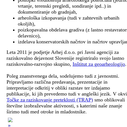
postopki vrednotenja arheološkega potenciala (jedrn
vrtanje, terenski pregledi, sondiranje ipd..) in
dokumentiranje ob gradnjah,
arheološka izkopavanja (tudi v zahtevnih urbanih
okoljih),
poizkopavalna obdelava gradiva (z lastno restavrato
delavnico),
izdelava konservatorskih načrtov in načrtov upravlja
Leta 2011 je podjetje Arhej d.o.o. pri Javni agenciji za
raziskovalno dejavnost Slovenije registriralo svojo lastno
raziskovalno-razvojno skupino,
Inštitut za geoarheologijo
.
Poleg znanstvenega dela, sodelujemo tudi z javnostmi.
Pripravljamo različna predavanja, prezentacije in
interpretacije odkritij v obliki razstav ter izdajamo
publikacije, ki jih prevedemo tudi v angleški jezik. V okv
Točke za raziskovanje preteklosti (TRAP)
smo oblikovali
številne izobraževalne aktivnosti, s katerimi naše znanje
širimo tudi med otroke in mladostnike.