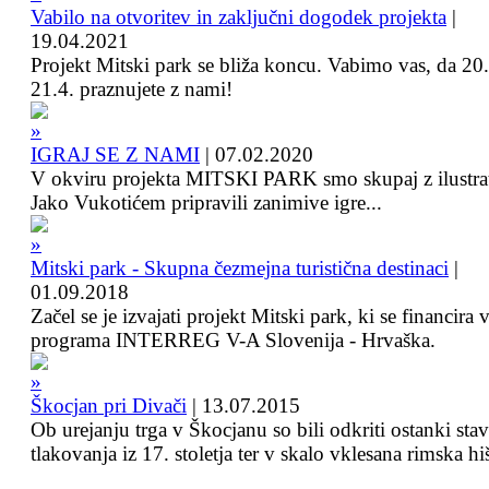
Vabilo na otvoritev in zaključni dogodek projekta
|
19.04.2021
Projekt Mitski park se bliža koncu. Vabimo vas, da 20.
21.4. praznujete z nami!
IGRAJ SE Z NAMI
|
07.02.2020
V okviru projekta MITSKI PARK smo skupaj z ilustra
Jako Vukotićem pripravili zanimive igre...
Mitski park - Skupna čezmejna turistična destinaci
|
01.09.2018
Začel se je izvajati projekt Mitski park, ki se financira 
programa INTERREG V-A Slovenija - Hrvaška.
Škocjan pri Divači
|
13.07.2015
Ob urejanju trga v Škocjanu so bili odkriti ostanki sta
tlakovanja iz 17. stoletja ter v skalo vklesana rimska hi