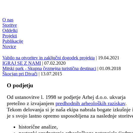
O nas
Storitve
Oddelki
Projekti
Publikacije
Novice
Vabilo na otvoritev in zaključni dogodek projekta
| 19.04.2021
IGRAJ SE Z NAMI
| 07.02.2020
Mitski park - Skupna čezmejna turistična destinaci
| 01.09.2018
Škocjan pri Divači
| 13.07.2015
O podjetju
Od ustanovitve l. 1998 se podjetje Arhej d.o.o. ukvarja
pretežno z izvajanjem
predhodnih arheoloških raziskav
.
Tekom delovanja si je naša ekipa nabrala bogate izkušnje 
je s svojo lastno opremo usposobljena za naslednje storitv
historične analize,