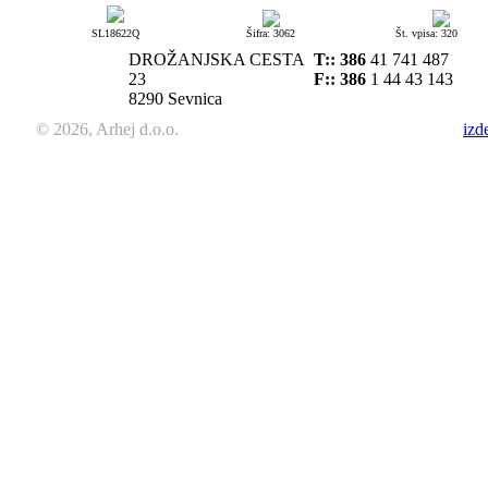
SL18622Q
Šifra: 3062
Št. vpisa: 320
DROŽANJSKA CESTA
T::
386
41 741 487
23
F:: 386
1 44 43 143
8290 Sevnica
© 2026, Arhej d.o.o.
izd