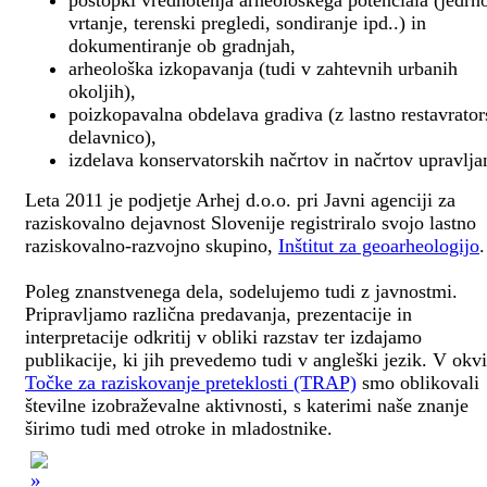
postopki vrednotenja arheološkega potenciala (jedrn
vrtanje, terenski pregledi, sondiranje ipd..) in
dokumentiranje ob gradnjah,
arheološka izkopavanja (tudi v zahtevnih urbanih
okoljih),
poizkopavalna obdelava gradiva (z lastno restavrato
delavnico),
izdelava konservatorskih načrtov in načrtov upravlja
Leta 2011 je podjetje Arhej d.o.o. pri Javni agenciji za
raziskovalno dejavnost Slovenije registriralo svojo lastno
raziskovalno-razvojno skupino,
Inštitut za geoarheologijo
.
Poleg znanstvenega dela, sodelujemo tudi z javnostmi.
Pripravljamo različna predavanja, prezentacije in
interpretacije odkritij v obliki razstav ter izdajamo
publikacije, ki jih prevedemo tudi v angleški jezik. V okv
Točke za raziskovanje preteklosti (TRAP)
smo oblikovali
številne izobraževalne aktivnosti, s katerimi naše znanje
širimo tudi med otroke in mladostnike.