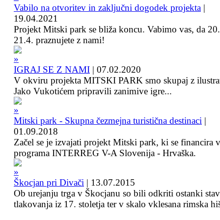
Vabilo na otvoritev in zaključni dogodek projekta
|
19.04.2021
Projekt Mitski park se bliža koncu. Vabimo vas, da 20.
21.4. praznujete z nami!
IGRAJ SE Z NAMI
|
07.02.2020
V okviru projekta MITSKI PARK smo skupaj z ilustra
Jako Vukotićem pripravili zanimive igre...
Mitski park - Skupna čezmejna turistična destinaci
|
01.09.2018
Začel se je izvajati projekt Mitski park, ki se financira 
programa INTERREG V-A Slovenija - Hrvaška.
Škocjan pri Divači
|
13.07.2015
Ob urejanju trga v Škocjanu so bili odkriti ostanki sta
tlakovanja iz 17. stoletja ter v skalo vklesana rimska hi