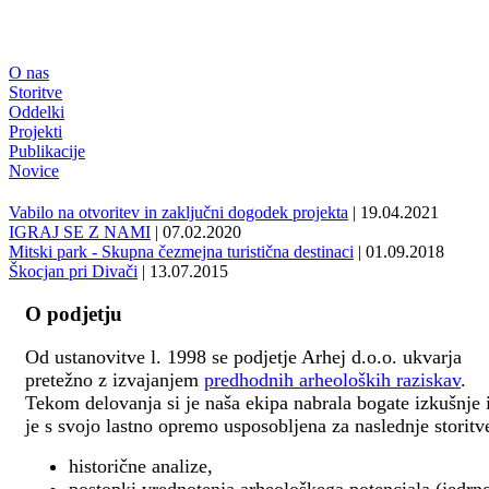
O nas
Storitve
Oddelki
Projekti
Publikacije
Novice
Vabilo na otvoritev in zaključni dogodek projekta
| 19.04.2021
IGRAJ SE Z NAMI
| 07.02.2020
Mitski park - Skupna čezmejna turistična destinaci
| 01.09.2018
Škocjan pri Divači
| 13.07.2015
O podjetju
Od ustanovitve l. 1998 se podjetje Arhej d.o.o. ukvarja
pretežno z izvajanjem
predhodnih arheoloških raziskav
.
Tekom delovanja si je naša ekipa nabrala bogate izkušnje 
je s svojo lastno opremo usposobljena za naslednje storitv
historične analize,