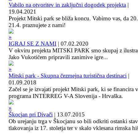
Vabilo na otvoritev in zaključni dogodek projekta
|
19.04.2021
Projekt Mitski park se bliža koncu. Vabimo vas, da 20.
21.4. praznujete z nami!
IGRAJ SE Z NAMI
|
07.02.2020
V okviru projekta MITSKI PARK smo skupaj z ilustra
Jako Vukotićem pripravili zanimive igre...
Mitski park - Skupna čezmejna turistična destinaci
|
01.09.2018
Začel se je izvajati projekt Mitski park, ki se financira 
programa INTERREG V-A Slovenija - Hrvaška.
Škocjan pri Divači
|
13.07.2015
Ob urejanju trga v Škocjanu so bili odkriti ostanki sta
tlakovanja iz 17. stoletja ter v skalo vklesana rimska hi