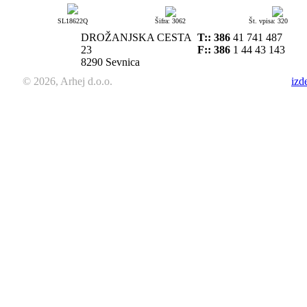
SL18622Q
Šifra: 3062
Št. vpisa: 320
DROŽANJSKA CESTA
T::
386
41 741 487
23
F:: 386
1 44 43 143
8290 Sevnica
© 2026, Arhej d.o.o.
izd