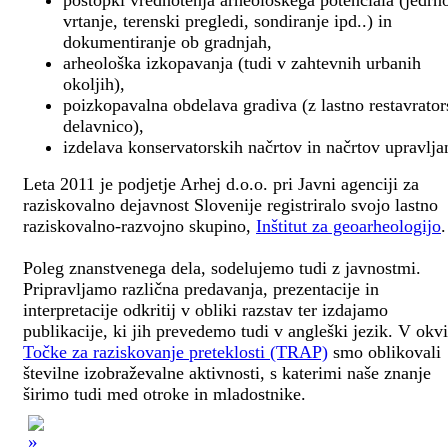
postopki vrednotenja arheološkega potenciala (jedrn
vrtanje, terenski pregledi, sondiranje ipd..) in
dokumentiranje ob gradnjah,
arheološka izkopavanja (tudi v zahtevnih urbanih
okoljih),
poizkopavalna obdelava gradiva (z lastno restavrato
delavnico),
izdelava konservatorskih načrtov in načrtov upravlja
Leta 2011 je podjetje Arhej d.o.o. pri Javni agenciji za
raziskovalno dejavnost Slovenije registriralo svojo lastno
raziskovalno-razvojno skupino,
Inštitut za geoarheologijo
.
Poleg znanstvenega dela, sodelujemo tudi z javnostmi.
Pripravljamo različna predavanja, prezentacije in
interpretacije odkritij v obliki razstav ter izdajamo
publikacije, ki jih prevedemo tudi v angleški jezik. V okv
Točke za raziskovanje preteklosti (TRAP)
smo oblikovali
številne izobraževalne aktivnosti, s katerimi naše znanje
širimo tudi med otroke in mladostnike.