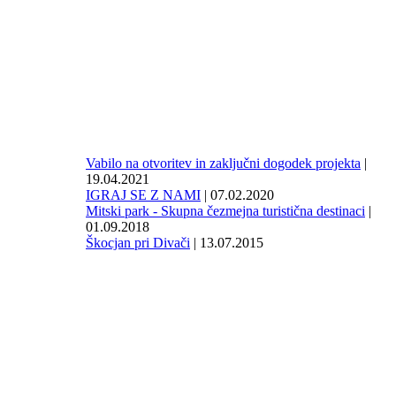
Vabilo na otvoritev in zaključni dogodek projekta
|
19.04.2021
IGRAJ SE Z NAMI
| 07.02.2020
Mitski park - Skupna čezmejna turistična destinaci
|
01.09.2018
Škocjan pri Divači
| 13.07.2015