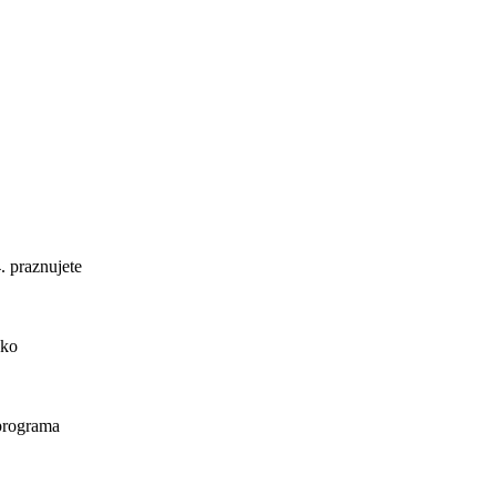
. praznujete
ako
 programa