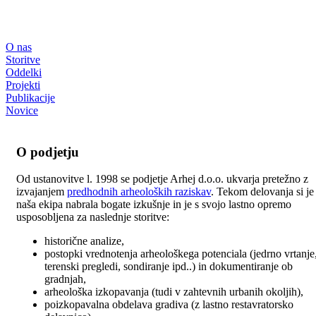
O nas
Storitve
Oddelki
Projekti
Publikacije
Novice
O podjetju
Od ustanovitve l. 1998 se podjetje Arhej d.o.o. ukvarja pretežno z
izvajanjem
predhodnih arheoloških raziskav
. Tekom delovanja si je
naša ekipa nabrala bogate izkušnje in je s svojo lastno opremo
usposobljena za naslednje storitve:
historične analize,
postopki vrednotenja arheološkega potenciala (jedrno vrtanje
terenski pregledi, sondiranje ipd..) in dokumentiranje ob
gradnjah,
arheološka izkopavanja (tudi v zahtevnih urbanih okoljih),
poizkopavalna obdelava gradiva (z lastno restavratorsko