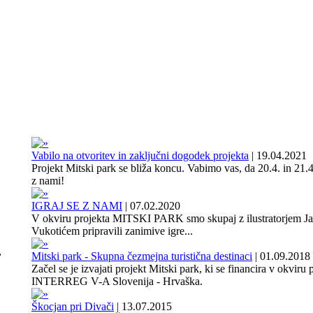
Vabilo na otvoritev in zaključni dogodek projekta
|
19.04.2021
Projekt Mitski park se bliža koncu. Vabimo vas, da 20.4. in 21.4
z nami!
IGRAJ SE Z NAMI
|
07.02.2020
V okviru projekta MITSKI PARK smo skupaj z ilustratorjem J
Vukotićem pripravili zanimive igre...
,
Mitski park - Skupna čezmejna turistična destinaci
|
01.09.2018
Začel se je izvajati projekt Mitski park, ki se financira v okviru
INTERREG V-A Slovenija - Hrvaška.
Škocjan pri Divači
|
13.07.2015