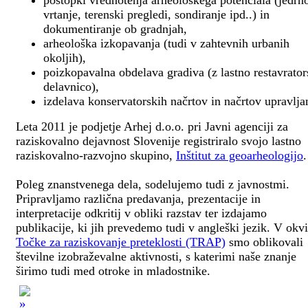
postopki vrednotenja arheološkega potenciala (jedrn
vrtanje, terenski pregledi, sondiranje ipd..) in
dokumentiranje ob gradnjah,
arheološka izkopavanja (tudi v zahtevnih urbanih
okoljih),
poizkopavalna obdelava gradiva (z lastno restavrato
delavnico),
izdelava konservatorskih načrtov in načrtov upravlja
Leta 2011 je podjetje Arhej d.o.o. pri Javni agenciji za
raziskovalno dejavnost Slovenije registriralo svojo lastno
raziskovalno-razvojno skupino,
Inštitut za geoarheologijo
.
Poleg znanstvenega dela, sodelujemo tudi z javnostmi.
Pripravljamo različna predavanja, prezentacije in
interpretacije odkritij v obliki razstav ter izdajamo
publikacije, ki jih prevedemo tudi v angleški jezik. V okv
Točke za raziskovanje preteklosti (TRAP)
smo oblikovali
številne izobraževalne aktivnosti, s katerimi naše znanje
širimo tudi med otroke in mladostnike.