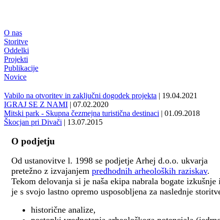
O nas
Storitve
Oddelki
Projekti
Publikacije
Novice
Vabilo na otvoritev in zaključni dogodek projekta
| 19.04.2021
IGRAJ SE Z NAMI
| 07.02.2020
Mitski park - Skupna čezmejna turistična destinaci
| 01.09.2018
Škocjan pri Divači
| 13.07.2015
O podjetju
Od ustanovitve l. 1998 se podjetje Arhej d.o.o. ukvarja
pretežno z izvajanjem
predhodnih arheoloških raziskav
.
Tekom delovanja si je naša ekipa nabrala bogate izkušnje 
je s svojo lastno opremo usposobljena za naslednje storitv
historične analize,