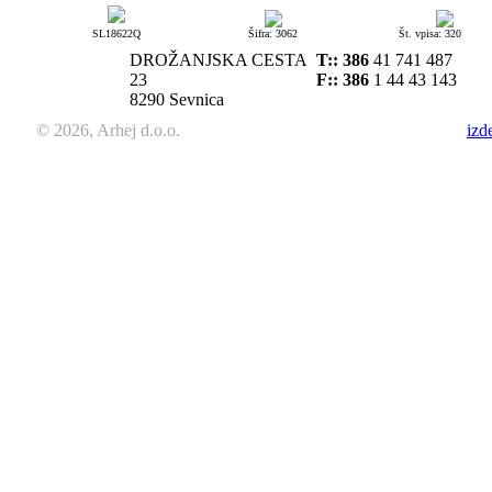
SL18622Q
Šifra: 3062
Št. vpisa: 320
DROŽANJSKA CESTA
T::
386
41 741 487
23
F:: 386
1 44 43 143
8290 Sevnica
© 2026, Arhej d.o.o.
izd