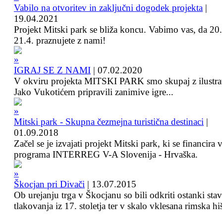
Vabilo na otvoritev in zaključni dogodek projekta
|
19.04.2021
Projekt Mitski park se bliža koncu. Vabimo vas, da 20.
21.4. praznujete z nami!
IGRAJ SE Z NAMI
|
07.02.2020
V okviru projekta MITSKI PARK smo skupaj z ilustra
Jako Vukotićem pripravili zanimive igre...
Mitski park - Skupna čezmejna turistična destinaci
|
01.09.2018
Začel se je izvajati projekt Mitski park, ki se financira 
programa INTERREG V-A Slovenija - Hrvaška.
Škocjan pri Divači
|
13.07.2015
Ob urejanju trga v Škocjanu so bili odkriti ostanki sta
tlakovanja iz 17. stoletja ter v skalo vklesana rimska hi