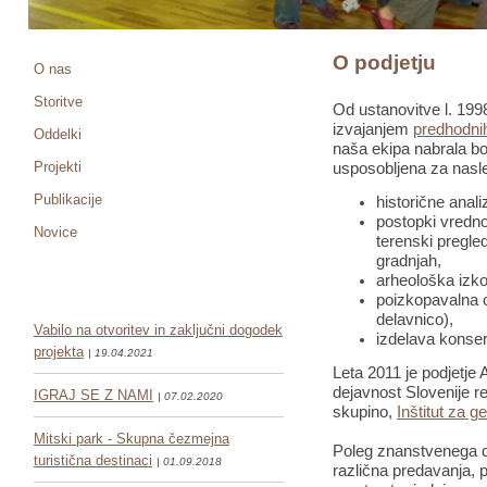
O podjetju
O nas
Storitve
Od ustanovitve l. 1998
izvajanjem
predhodnih
Oddelki
naša ekipa nabrala bo
Projekti
usposobljena za nasle
Publikacije
historične anali
postopki vredno
Novice
terenski pregled
gradnjah,
arheološka izko
poizkopavalna o
delavnico),
Vabilo na otvoritev in zaključni dogodek
izdelava konser
projekta
| 19.04.2021
Leta 2011 je podjetje 
dejavnost Slovenije re
IGRAJ SE Z NAMI
| 07.02.2020
skupino,
Inštitut za g
Mitski park - Skupna čezmejna
Poleg znanstvenega de
turistična destinaci
| 01.09.2018
različna predavanja, pr