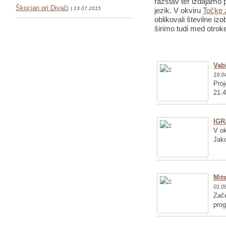
razstav ter izdajamo p
Škocjan pri Divači
| 13.07.2015
jezik. V okviru
Točke 
oblikovali številne iz
širimo tudi med otrok
Vabi
19.0
Proj
21.4
IGR
V ok
Jako
Mits
01.0
Zače
pro