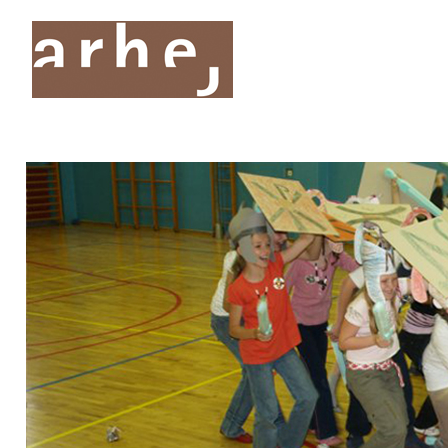
O nas
Storitve
Oddelki
Projekti
Publik