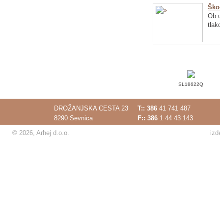
Ško
Ob u
tlak
SL18622Q
DROŽANJSKA CESTA 23
T::
386
41 741 487
8290 Sevnica
F:: 386
1 44 43 143
© 2026, Arhej d.o.o.
izd