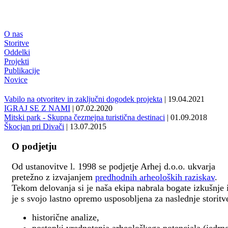
O nas
Storitve
Oddelki
Projekti
Publikacije
Novice
Vabilo na otvoritev in zaključni dogodek projekta
| 19.04.2021
IGRAJ SE Z NAMI
| 07.02.2020
Mitski park - Skupna čezmejna turistična destinaci
| 01.09.2018
Škocjan pri Divači
| 13.07.2015
O podjetju
Od ustanovitve l. 1998 se podjetje Arhej d.o.o. ukvarja
pretežno z izvajanjem
predhodnih arheoloških raziskav
.
Tekom delovanja si je naša ekipa nabrala bogate izkušnje 
je s svojo lastno opremo usposobljena za naslednje storitv
historične analize,