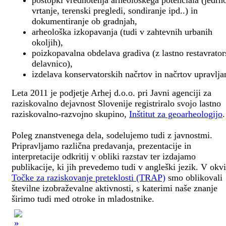
postopki vrednotenja arheološkega potenciala (jedrn
vrtanje, terenski pregledi, sondiranje ipd..) in
dokumentiranje ob gradnjah,
arheološka izkopavanja (tudi v zahtevnih urbanih
okoljih),
poizkopavalna obdelava gradiva (z lastno restavrato
delavnico),
izdelava konservatorskih načrtov in načrtov upravlja
Leta 2011 je podjetje Arhej d.o.o. pri Javni agenciji za
raziskovalno dejavnost Slovenije registriralo svojo lastno
raziskovalno-razvojno skupino,
Inštitut za geoarheologijo
.
Poleg znanstvenega dela, sodelujemo tudi z javnostmi.
Pripravljamo različna predavanja, prezentacije in
interpretacije odkritij v obliki razstav ter izdajamo
publikacije, ki jih prevedemo tudi v angleški jezik. V okv
Točke za raziskovanje preteklosti (TRAP)
smo oblikovali
številne izobraževalne aktivnosti, s katerimi naše znanje
širimo tudi med otroke in mladostnike.