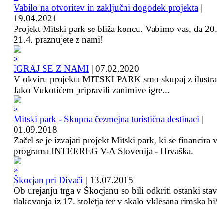
Vabilo na otvoritev in zaključni dogodek projekta
|
19.04.2021
Projekt Mitski park se bliža koncu. Vabimo vas, da 20.
21.4. praznujete z nami!
IGRAJ SE Z NAMI
|
07.02.2020
V okviru projekta MITSKI PARK smo skupaj z ilustra
Jako Vukotićem pripravili zanimive igre...
Mitski park - Skupna čezmejna turistična destinaci
|
01.09.2018
Začel se je izvajati projekt Mitski park, ki se financira 
programa INTERREG V-A Slovenija - Hrvaška.
Škocjan pri Divači
|
13.07.2015
Ob urejanju trga v Škocjanu so bili odkriti ostanki sta
tlakovanja iz 17. stoletja ter v skalo vklesana rimska hi