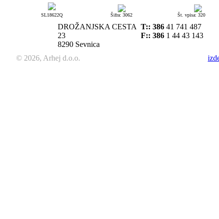
SL18622Q
Šifra: 3062
Št. vpisa: 320
DROŽANJSKA CESTA
T::
386
41 741 487
23
F:: 386
1 44 43 143
8290 Sevnica
© 2026, Arhej d.o.o.
izd