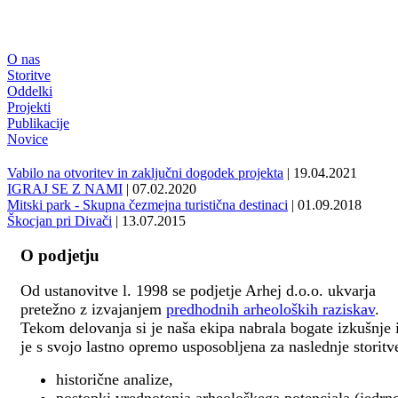
O nas
Storitve
Oddelki
Projekti
Publikacije
Novice
Vabilo na otvoritev in zaključni dogodek projekta
| 19.04.2021
IGRAJ SE Z NAMI
| 07.02.2020
Mitski park - Skupna čezmejna turistična destinaci
| 01.09.2018
Škocjan pri Divači
| 13.07.2015
O podjetju
Od ustanovitve l. 1998 se podjetje Arhej d.o.o. ukvarja
pretežno z izvajanjem
predhodnih arheoloških raziskav
.
Tekom delovanja si je naša ekipa nabrala bogate izkušnje 
je s svojo lastno opremo usposobljena za naslednje storitv
historične analize,