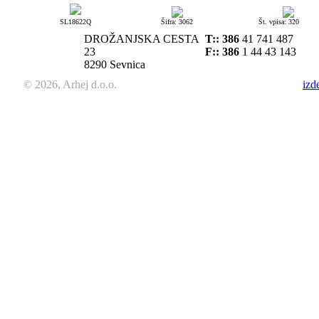
SL18622Q
Šifra: 3062
Št. vpisa: 320
DROŽANJSKA CESTA
T::
386
41 741 487
23
F:: 386
1 44 43 143
8290 Sevnica
© 2026, Arhej d.o.o.
izd