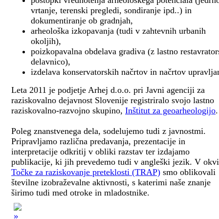
postopki vrednotenja arheološkega potenciala (jedrn
vrtanje, terenski pregledi, sondiranje ipd..) in
dokumentiranje ob gradnjah,
arheološka izkopavanja (tudi v zahtevnih urbanih
okoljih),
poizkopavalna obdelava gradiva (z lastno restavrato
delavnico),
izdelava konservatorskih načrtov in načrtov upravlja
Leta 2011 je podjetje Arhej d.o.o. pri Javni agenciji za
raziskovalno dejavnost Slovenije registriralo svojo lastno
raziskovalno-razvojno skupino,
Inštitut za geoarheologijo
.
Poleg znanstvenega dela, sodelujemo tudi z javnostmi.
Pripravljamo različna predavanja, prezentacije in
interpretacije odkritij v obliki razstav ter izdajamo
publikacije, ki jih prevedemo tudi v angleški jezik. V okv
Točke za raziskovanje preteklosti (TRAP)
smo oblikovali
številne izobraževalne aktivnosti, s katerimi naše znanje
širimo tudi med otroke in mladostnike.