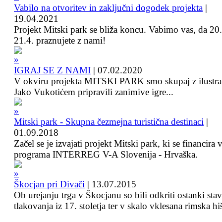
Vabilo na otvoritev in zaključni dogodek projekta
|
19.04.2021
Projekt Mitski park se bliža koncu. Vabimo vas, da 20.
21.4. praznujete z nami!
IGRAJ SE Z NAMI
|
07.02.2020
V okviru projekta MITSKI PARK smo skupaj z ilustra
Jako Vukotićem pripravili zanimive igre...
Mitski park - Skupna čezmejna turistična destinaci
|
01.09.2018
Začel se je izvajati projekt Mitski park, ki se financira 
programa INTERREG V-A Slovenija - Hrvaška.
Škocjan pri Divači
|
13.07.2015
Ob urejanju trga v Škocjanu so bili odkriti ostanki sta
tlakovanja iz 17. stoletja ter v skalo vklesana rimska hi