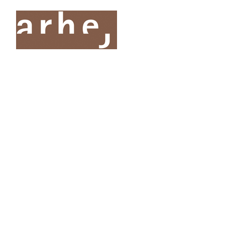
O nas
Storitve
Oddelki
Projekti
Publik