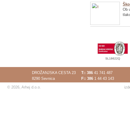
Ško
Ob u
tlak
SL18622Q
DROŽANJSKA CESTA 23
T::
386
41 741 487
8290 Sevnica
F:: 386
1 44 43 143
© 2026, Arhej d.o.o.
izd