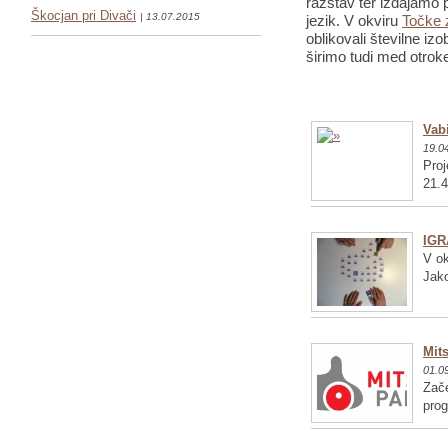
razstav ter izdajamo p
Škocjan pri Divači
| 13.07.2015
jezik. V okviru
Točke 
oblikovali številne iz
širimo tudi med otrok
Vabi
19.0
Proj
21.4
IGR
V ok
Jako
Mits
01.0
Zače
pro