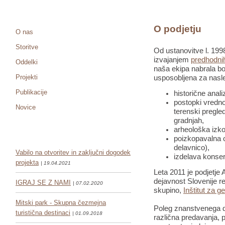
O podjetju
O nas
Storitve
Od ustanovitve l. 1998
izvajanjem
predhodnih
Oddelki
naša ekipa nabrala bo
Projekti
usposobljena za nasle
Publikacije
historične anali
postopki vredno
Novice
terenski pregled
gradnjah,
arheološka izko
poizkopavalna o
delavnico),
Vabilo na otvoritev in zaključni dogodek
izdelava konser
projekta
| 19.04.2021
Leta 2011 je podjetje 
dejavnost Slovenije re
IGRAJ SE Z NAMI
| 07.02.2020
skupino,
Inštitut za g
Mitski park - Skupna čezmejna
Poleg znanstvenega de
turistična destinaci
| 01.09.2018
različna predavanja, pr