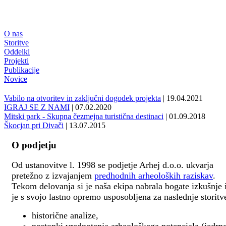
O nas
Storitve
Oddelki
Projekti
Publikacije
Novice
Vabilo na otvoritev in zaključni dogodek projekta
| 19.04.2021
IGRAJ SE Z NAMI
| 07.02.2020
Mitski park - Skupna čezmejna turistična destinaci
| 01.09.2018
Škocjan pri Divači
| 13.07.2015
O podjetju
Od ustanovitve l. 1998 se podjetje Arhej d.o.o. ukvarja
pretežno z izvajanjem
predhodnih arheoloških raziskav
.
Tekom delovanja si je naša ekipa nabrala bogate izkušnje 
je s svojo lastno opremo usposobljena za naslednje storitv
historične analize,