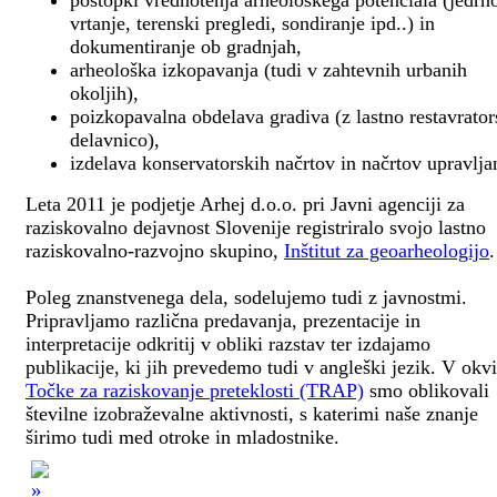
postopki vrednotenja arheološkega potenciala (jedrn
vrtanje, terenski pregledi, sondiranje ipd..) in
dokumentiranje ob gradnjah,
arheološka izkopavanja (tudi v zahtevnih urbanih
okoljih),
poizkopavalna obdelava gradiva (z lastno restavrato
delavnico),
izdelava konservatorskih načrtov in načrtov upravlja
Leta 2011 je podjetje Arhej d.o.o. pri Javni agenciji za
raziskovalno dejavnost Slovenije registriralo svojo lastno
raziskovalno-razvojno skupino,
Inštitut za geoarheologijo
.
Poleg znanstvenega dela, sodelujemo tudi z javnostmi.
Pripravljamo različna predavanja, prezentacije in
interpretacije odkritij v obliki razstav ter izdajamo
publikacije, ki jih prevedemo tudi v angleški jezik. V okv
Točke za raziskovanje preteklosti (TRAP)
smo oblikovali
številne izobraževalne aktivnosti, s katerimi naše znanje
širimo tudi med otroke in mladostnike.