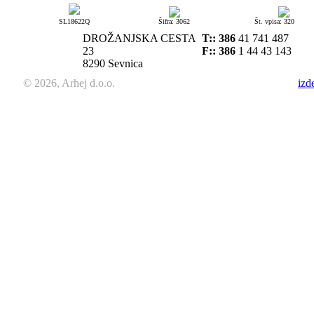
SL18622Q
Šifra: 3062
Št. vpisa: 320
DROŽANJSKA CESTA
T::
386
41 741 487
23
F:: 386
1 44 43 143
8290 Sevnica
© 2026, Arhej d.o.o.
izd