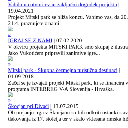
Vabilo na otvoritev in zaključni dogodek projekta
|
19.04.2021
Projekt Mitski park se bliža koncu. Vabimo vas, da 20.
21.4. praznujete z nami!
IGRAJ SE Z NAMI
|
07.02.2020
V okviru projekta MITSKI PARK smo skupaj z ilustra
Jako Vukotićem pripravili zanimive igre...
Mitski park - Skupna čezmejna turistična destinaci
|
01.09.2018
Začel se je izvajati projekt Mitski park, ki se financira 
programa INTERREG V-A Slovenija - Hrvaška.
Škocjan pri Divači
|
13.07.2015
Ob urejanju trga v Škocjanu so bili odkriti ostanki sta
tlakovanja iz 17. stoletja ter v skalo vklesana rimska hi