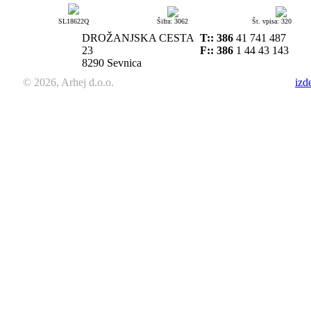
SL18622Q
Šifra: 3062
Št. vpisa: 320
DROŽANJSKA CESTA
T::
386
41 741 487
23
F:: 386
1 44 43 143
8290 Sevnica
© 2026, Arhej d.o.o.
izd