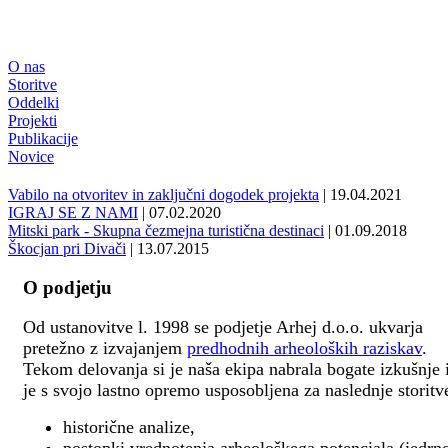
O nas
Storitve
Oddelki
Projekti
Publikacije
Novice
Vabilo na otvoritev in zaključni dogodek projekta
| 19.04.2021
IGRAJ SE Z NAMI
| 07.02.2020
Mitski park - Skupna čezmejna turistična destinaci
| 01.09.2018
Škocjan pri Divači
| 13.07.2015
O podjetju
Od ustanovitve l. 1998 se podjetje Arhej d.o.o. ukvarja
pretežno z izvajanjem
predhodnih arheoloških raziskav
.
Tekom delovanja si je naša ekipa nabrala bogate izkušnje 
je s svojo lastno opremo usposobljena za naslednje storitv
historične analize,