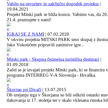
Vabilo na otvoritev in zaključni dogodek projekta
|
19.04.2021
Projekt Mitski park se bliža koncu. Vabimo vas, da 20.
21.4. praznujete z nami!
IGRAJ SE Z NAMI
|
07.02.2020
V okviru projekta MITSKI PARK smo skupaj z ilustra
Jako Vukotićem pripravili zanimive igre...
Mitski park - Skupna čezmejna turistična destinaci
|
01.09.2018
Začel se je izvajati projekt Mitski park, ki se financira 
programa INTERREG V-A Slovenija - Hrvaška.
Škocjan pri Divači
|
13.07.2015
Ob urejanju trga v Škocjanu so bili odkriti ostanki sta
tlakovanja iz 17. stoletja ter v skalo vklesana rimska hi