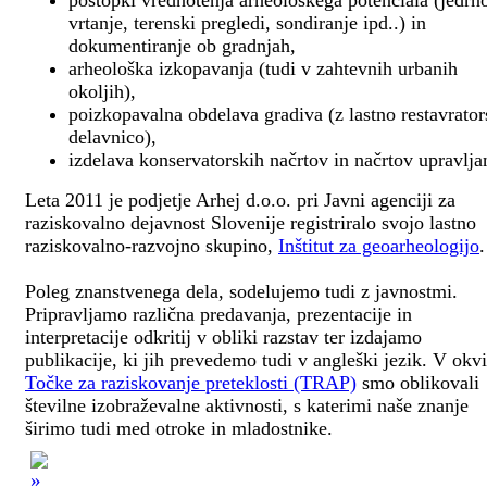
postopki vrednotenja arheološkega potenciala (jedrn
vrtanje, terenski pregledi, sondiranje ipd..) in
dokumentiranje ob gradnjah,
arheološka izkopavanja (tudi v zahtevnih urbanih
okoljih),
poizkopavalna obdelava gradiva (z lastno restavrato
delavnico),
izdelava konservatorskih načrtov in načrtov upravlja
Leta 2011 je podjetje Arhej d.o.o. pri Javni agenciji za
raziskovalno dejavnost Slovenije registriralo svojo lastno
raziskovalno-razvojno skupino,
Inštitut za geoarheologijo
.
Poleg znanstvenega dela, sodelujemo tudi z javnostmi.
Pripravljamo različna predavanja, prezentacije in
interpretacije odkritij v obliki razstav ter izdajamo
publikacije, ki jih prevedemo tudi v angleški jezik. V okv
Točke za raziskovanje preteklosti (TRAP)
smo oblikovali
številne izobraževalne aktivnosti, s katerimi naše znanje
širimo tudi med otroke in mladostnike.