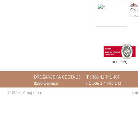
Ško
Ob u
tlak
SL18622Q
DROŽANJSKA CESTA 23
T::
386
41 741 487
8290 Sevnica
F:: 386
1 44 43 143
© 2026, Arhej d.o.o.
izd