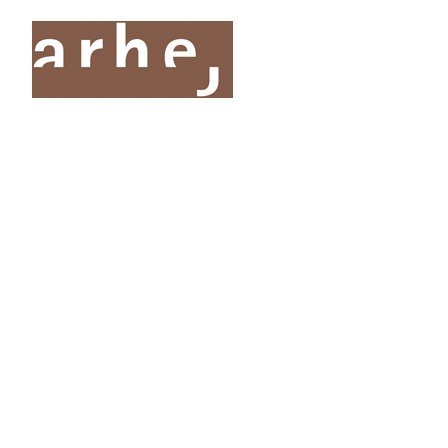
O nas
Storitve
Oddelki
Projekti
Publik