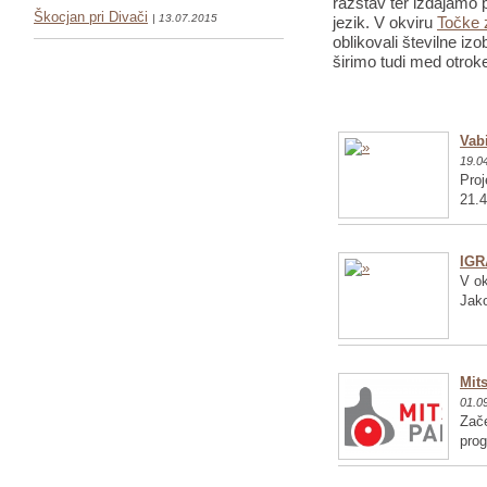
razstav ter izdajamo p
Škocjan pri Divači
| 13.07.2015
jezik. V okviru
Točke 
oblikovali številne iz
širimo tudi med otrok
Vabi
19.0
Proj
21.4
IGR
V ok
Jako
Mits
01.0
Zače
pro