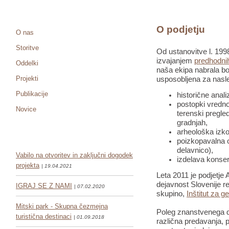
O podjetju
O nas
Storitve
Od ustanovitve l. 1998
izvajanjem
predhodnih
Oddelki
naša ekipa nabrala bo
Projekti
usposobljena za nasle
Publikacije
historične anali
postopki vredno
Novice
terenski pregled
gradnjah,
arheološka izko
poizkopavalna o
delavnico),
Vabilo na otvoritev in zaključni dogodek
izdelava konser
projekta
| 19.04.2021
Leta 2011 je podjetje 
dejavnost Slovenije re
IGRAJ SE Z NAMI
| 07.02.2020
skupino,
Inštitut za g
Mitski park - Skupna čezmejna
Poleg znanstvenega de
turistična destinaci
| 01.09.2018
različna predavanja, pr