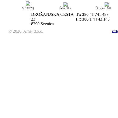
SL18622Q
Šifra: 3062
Št. vpisa: 320
DROŽANJSKA CESTA
T::
386
41 741 487
23
F:: 386
1 44 43 143
8290 Sevnica
© 2026, Arhej d.o.o.
izd