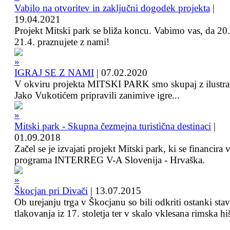
Vabilo na otvoritev in zaključni dogodek projekta
|
19.04.2021
Projekt Mitski park se bliža koncu. Vabimo vas, da 20.
21.4. praznujete z nami!
IGRAJ SE Z NAMI
|
07.02.2020
V okviru projekta MITSKI PARK smo skupaj z ilustra
Jako Vukotićem pripravili zanimive igre...
Mitski park - Skupna čezmejna turistična destinaci
|
01.09.2018
Začel se je izvajati projekt Mitski park, ki se financira 
programa INTERREG V-A Slovenija - Hrvaška.
Škocjan pri Divači
|
13.07.2015
Ob urejanju trga v Škocjanu so bili odkriti ostanki sta
tlakovanja iz 17. stoletja ter v skalo vklesana rimska hi