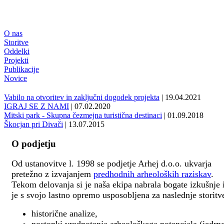
O nas
Storitve
Oddelki
Projekti
Publikacije
Novice
Vabilo na otvoritev in zaključni dogodek projekta
| 19.04.2021
IGRAJ SE Z NAMI
| 07.02.2020
Mitski park - Skupna čezmejna turistična destinaci
| 01.09.2018
Škocjan pri Divači
| 13.07.2015
O podjetju
Od ustanovitve l. 1998 se podjetje Arhej d.o.o. ukvarja
pretežno z izvajanjem
predhodnih arheoloških raziskav
.
Tekom delovanja si je naša ekipa nabrala bogate izkušnje 
je s svojo lastno opremo usposobljena za naslednje storitv
historične analize,