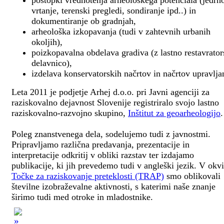
postopki vrednotenja arheološkega potenciala (jedrn
vrtanje, terenski pregledi, sondiranje ipd..) in
dokumentiranje ob gradnjah,
arheološka izkopavanja (tudi v zahtevnih urbanih
okoljih),
poizkopavalna obdelava gradiva (z lastno restavrato
delavnico),
izdelava konservatorskih načrtov in načrtov upravlja
Leta 2011 je podjetje Arhej d.o.o. pri Javni agenciji za
raziskovalno dejavnost Slovenije registriralo svojo lastno
raziskovalno-razvojno skupino,
Inštitut za geoarheologijo
.
Poleg znanstvenega dela, sodelujemo tudi z javnostmi.
Pripravljamo različna predavanja, prezentacije in
interpretacije odkritij v obliki razstav ter izdajamo
publikacije, ki jih prevedemo tudi v angleški jezik. V okv
Točke za raziskovanje preteklosti (TRAP)
smo oblikovali
številne izobraževalne aktivnosti, s katerimi naše znanje
širimo tudi med otroke in mladostnike.