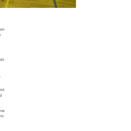
jem
a
ski
,
ost
za
čna
amo