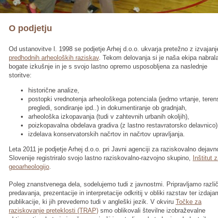
O podjetju
Od ustanovitve l. 1998 se podjetje Arhej d.o.o. ukvarja pretežno z izvajan
predhodnih arheoloških raziskav
. Tekom delovanja si je naša ekipa nabral
bogate izkušnje in je s svojo lastno opremo usposobljena za naslednje
storitve:
historične analize,
postopki vrednotenja arheološkega potenciala (jedrno vrtanje, teren
pregledi, sondiranje ipd..) in dokumentiranje ob gradnjah,
arheološka izkopavanja (tudi v zahtevnih urbanih okoljih),
poizkopavalna obdelava gradiva (z lastno restavratorsko delavnico)
izdelava konservatorskih načrtov in načrtov upravljanja.
Leta 2011 je podjetje Arhej d.o.o. pri Javni agenciji za raziskovalno dejavn
Slovenije registriralo svojo lastno raziskovalno-razvojno skupino,
Inštitut 
geoarheologijo
.
Poleg znanstvenega dela, sodelujemo tudi z javnostmi. Pripravljamo razli
predavanja, prezentacije in interpretacije odkritij v obliki razstav ter izdaj
publikacije, ki jih prevedemo tudi v angleški jezik. V okviru
Točke za
raziskovanje preteklosti (TRAP)
smo oblikovali številne izobraževalne