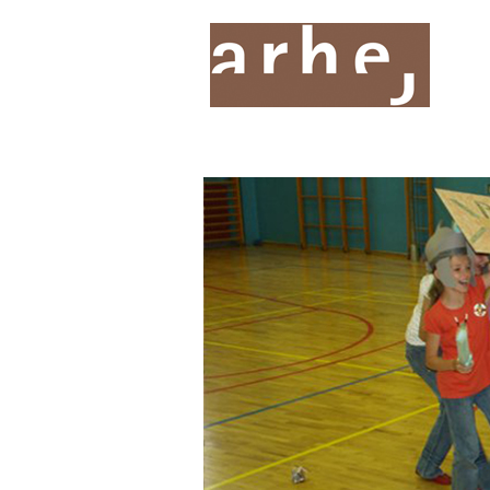
O nas
Storitve
Oddelki