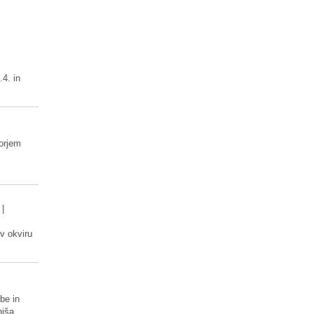
.4. in
orjem
|
 v okviru
vbe in
hiša.