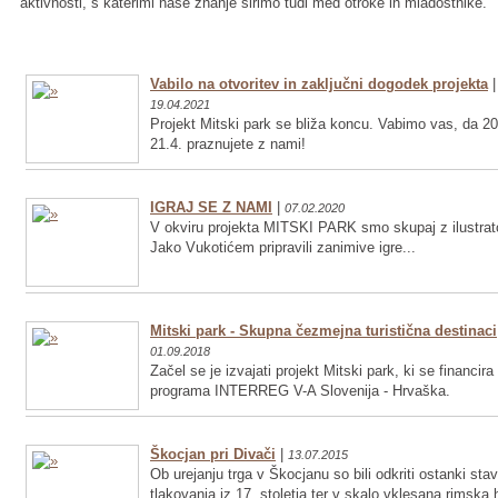
aktivnosti, s katerimi naše znanje širimo tudi med otroke in mladostnike.
Vabilo na otvoritev in zaključni dogodek projekta
|
19.04.2021
Projekt Mitski park se bliža koncu. Vabimo vas, da 20
21.4. praznujete z nami!
IGRAJ SE Z NAMI
|
07.02.2020
V okviru projekta MITSKI PARK smo skupaj z ilustrat
Jako Vukotićem pripravili zanimive igre...
Mitski park - Skupna čezmejna turistična destinaci
01.09.2018
Začel se je izvajati projekt Mitski park, ki se financira
programa INTERREG V-A Slovenija - Hrvaška.
Škocjan pri Divači
|
13.07.2015
Ob urejanju trga v Škocjanu so bili odkriti ostanki sta
tlakovanja iz 17. stoletja ter v skalo vklesana rimska 