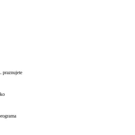
. praznujete
ako
 programa