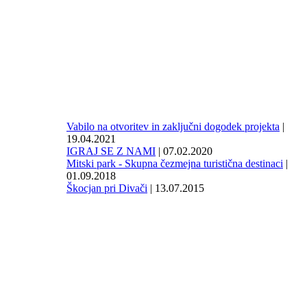
Vabilo na otvoritev in zaključni dogodek projekta
|
19.04.2021
IGRAJ SE Z NAMI
| 07.02.2020
Mitski park - Skupna čezmejna turistična destinaci
|
01.09.2018
Škocjan pri Divači
| 13.07.2015