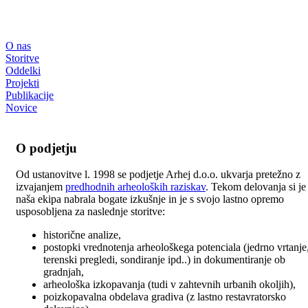
O nas
Storitve
Oddelki
Projekti
Publikacije
Novice
O podjetju
Od ustanovitve l. 1998 se podjetje Arhej d.o.o. ukvarja pretežno z
izvajanjem
predhodnih arheoloških raziskav
. Tekom delovanja si je
naša ekipa nabrala bogate izkušnje in je s svojo lastno opremo
usposobljena za naslednje storitve:
historične analize,
postopki vrednotenja arheološkega potenciala (jedrno vrtanje
terenski pregledi, sondiranje ipd..) in dokumentiranje ob
gradnjah,
arheološka izkopavanja (tudi v zahtevnih urbanih okoljih),
poizkopavalna obdelava gradiva (z lastno restavratorsko