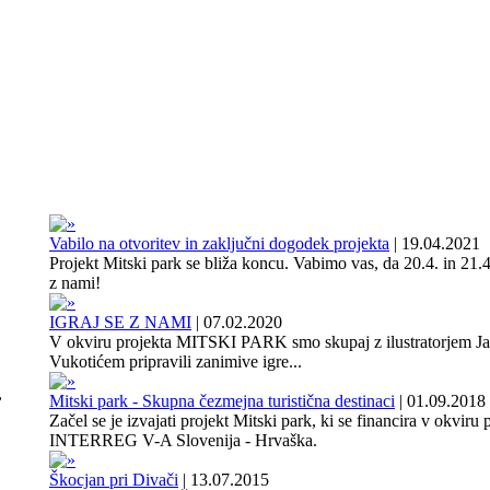
Vabilo na otvoritev in zaključni dogodek projekta
|
19.04.2021
Projekt Mitski park se bliža koncu. Vabimo vas, da 20.4. in 21.4
z nami!
IGRAJ SE Z NAMI
|
07.02.2020
V okviru projekta MITSKI PARK smo skupaj z ilustratorjem J
Vukotićem pripravili zanimive igre...
,
Mitski park - Skupna čezmejna turistična destinaci
|
01.09.2018
Začel se je izvajati projekt Mitski park, ki se financira v okviru
INTERREG V-A Slovenija - Hrvaška.
Škocjan pri Divači
|
13.07.2015