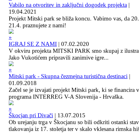
Vabilo na otvoritev in zaključni dogodek projekta
|
19.04.2021
Projekt Mitski park se bliža koncu. Vabimo vas, da 20.
21.4. praznujete z nami!
IGRAJ SE Z NAMI
|
07.02.2020
V okviru projekta MITSKI PARK smo skupaj z ilustra
Jako Vukotićem pripravili zanimive igre...
Mitski park - Skupna čezmejna turistična destinaci
|
01.09.2018
Začel se je izvajati projekt Mitski park, ki se financira 
programa INTERREG V-A Slovenija - Hrvaška.
Škocjan pri Divači
|
13.07.2015
Ob urejanju trga v Škocjanu so bili odkriti ostanki sta
tlakovanja iz 17. stoletja ter v skalo vklesana rimska hi