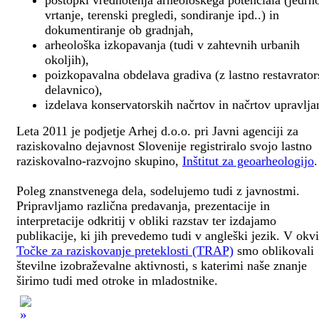
postopki vrednotenja arheološkega potenciala (jedrn
vrtanje, terenski pregledi, sondiranje ipd..) in
dokumentiranje ob gradnjah,
arheološka izkopavanja (tudi v zahtevnih urbanih
okoljih),
poizkopavalna obdelava gradiva (z lastno restavrato
delavnico),
izdelava konservatorskih načrtov in načrtov upravlja
Leta 2011 je podjetje Arhej d.o.o. pri Javni agenciji za
raziskovalno dejavnost Slovenije registriralo svojo lastno
raziskovalno-razvojno skupino,
Inštitut za geoarheologijo
.
Poleg znanstvenega dela, sodelujemo tudi z javnostmi.
Pripravljamo različna predavanja, prezentacije in
interpretacije odkritij v obliki razstav ter izdajamo
publikacije, ki jih prevedemo tudi v angleški jezik. V okv
Točke za raziskovanje preteklosti (TRAP)
smo oblikovali
številne izobraževalne aktivnosti, s katerimi naše znanje
širimo tudi med otroke in mladostnike.