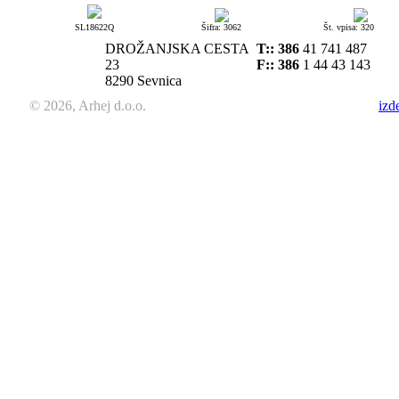
SL18622Q
Šifra: 3062
Št. vpisa: 320
DROŽANJSKA CESTA
T::
386
41 741 487
23
F:: 386
1 44 43 143
8290 Sevnica
© 2026, Arhej d.o.o.
izd