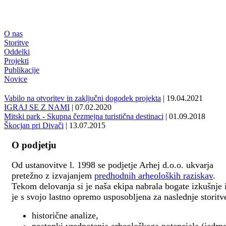
O nas
Storitve
Oddelki
Projekti
Publikacije
Novice
Vabilo na otvoritev in zaključni dogodek projekta
| 19.04.2021
IGRAJ SE Z NAMI
| 07.02.2020
Mitski park - Skupna čezmejna turistična destinaci
| 01.09.2018
Škocjan pri Divači
| 13.07.2015
O podjetju
Od ustanovitve l. 1998 se podjetje Arhej d.o.o. ukvarja
pretežno z izvajanjem
predhodnih arheoloških raziskav
.
Tekom delovanja si je naša ekipa nabrala bogate izkušnje 
je s svojo lastno opremo usposobljena za naslednje storitv
historične analize,